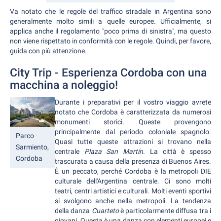
Va notato che le regole del traffico stradale in Argentina sono
generalmente molto simili a quelle europee. Ufficialmente, si
applica anche il regolamento "poco prima di sinistra", ma questo
non viene rispettato in conformità con le regole. Quindi, per favore,
guida con più attenzione.
City Trip - Esperienza Cordoba con una
macchina a noleggio!
Durante i preparativi per il vostro viaggio avrete
notato che Cordoba è caratterizzata da numerosi
monumenti storici. Queste provengono
principalmente dal periodo coloniale spagnolo.
Parco
Quasi tutte queste attrazioni si trovano nella
Sarmiento,
centrale
Plaza San Martín
. La città è spesso
Cordoba
trascurata a causa della presenza di Buenos Aires.
È un peccato, perché Cordoba è la metropoli DIE
culturale dell'Argentina centrale. Ci sono molti
teatri, centri artistici e culturali. Molti eventi sportivi
si svolgono anche nella metropoli. La tendenza
della danza
Cuarteto
è particolarmente diffusa tra i
giovani. Questa è una danza con elementi europei e