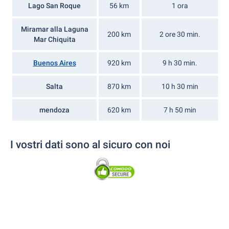
Lago San Roque
56 km
1 ora
Miramar alla Laguna
200 km
2 ore 30 min.
Mar Chiquita
Buenos Aires
920 km
9 h 30 min.
Salta
870 km
10 h 30 min
mendoza
620 km
7 h 50 min
I vostri dati sono al sicuro con noi