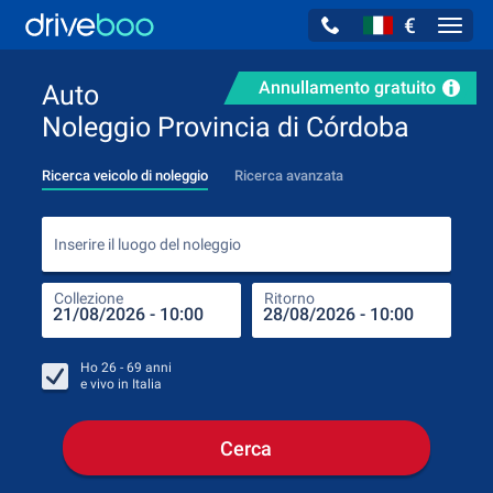
€
Navig
Annullamento gratuito
Auto
Noleggio Provincia di Córdoba
Ricerca veicolo di noleggio
Ricerca avanzata
Inse
Inserire il luogo del noleggio
Collezione
Ritorno
Luog
Coll
Ho
26 - 69
anni
e vivo in
Italia
Cerca