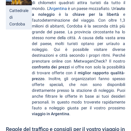
di chilometri quadrati attira turisti da tutto il
mondo. L'
Argentina
è un paese mozzafiato. Un'
auto
Cattedrale
a noleggio
è la
chiave per la libertà
e
di
l'autodeterminazione del viaggio. Con oltre 1,3
Cordoba
milioni di abitanti, Cordoba è la seconda città più
grande del paese. La provincia circostante ha lo
stesso nome della città. A causa della vasta area
del paese, molti turisti optano per un'auto a
noleggio. Qui è possibile visitare diverse
destinazioni e città secondo i propri ritmi. Perché
prenotare online con MietwagenCheck? Il nostro
confronto dei prezzi
vi offre non solo la possibilità
di trovare offerte con il
miglior rapporto qualità-
prezzo
. Inoltre, gli organizzatori fanno spesso
offerte speciali, che non sono disponibili
direttamente presso la stazione di noleggio. Puoi
anche filtrare le offerte in base ai tuoi desideri
personali. In questo modo troverete rapidamente
l'auto a noleggio giusta per il vostro prossimo
viaggio in Argentina
.
Regole del traffico e consigli per il vostro viaggio in