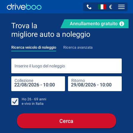
€
Navig
Annullamento gratuito
Trova la
migliore auto a noleggio
Ricerca veicolo di noleggio
Ricerca avanzata
Inse
Inserire il luogo del noleggio
Collezione
Ritorno
Luog
Coll
Ho
26 - 69
anni
e vivo in
Italia
Cerca