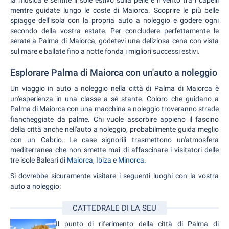
la musica e sentite il sole estivo sulla pelle e il vento tra i capelli
mentre guidate lungo le coste di Maiorca. Scoprire le più belle
spiagge dell'isola con la propria auto a noleggio e godere ogni
secondo della vostra estate. Per concludere perfettamente le
serate a Palma di Maiorca, godetevi una deliziosa cena con vista
sul mare e ballate fino a notte fonda i migliori successi estivi.
Esplorare Palma di Maiorca con un'auto a noleggio
Un viaggio in auto a noleggio nella città di Palma di Maiorca è
un'esperienza in una classe a sé stante. Coloro che guidano a
Palma di Maiorca con una macchina a noleggio troveranno strade
fiancheggiate da palme. Chi vuole assorbire appieno il fascino
della città anche nell'auto a noleggio, probabilmente guida meglio
con un Cabrio. Le case signorili trasmettono un'atmosfera
mediterranea che non smette mai di affascinare i visitatori delle
tre isole Baleari di
Maiorca
,
Ibiza
e
Minorca.
Si dovrebbe sicuramente visitare i seguenti luoghi con la vostra
auto a noleggio:
CATTEDRALE DI LA SEU
Il punto di riferimento della città di Palma di