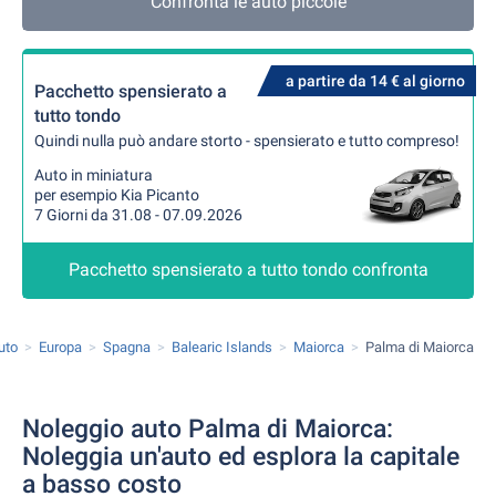
Confronta le auto piccole
a partire da 14 € al giorno
Pacchetto spensierato a
tutto tondo
Quindi nulla può andare storto - spensierato e tutto compreso!
Auto in miniatura
per esempio Kia Picanto
7 Giorni da 31.08 - 07.09.2026
Pacchetto spensierato a tutto tondo confronta
uto
Europa
Spagna
Balearic Islands
Maiorca
Palma di Maiorca
Noleggio auto Palma di Maiorca:
Noleggia un'auto ed esplora la capitale
a basso costo