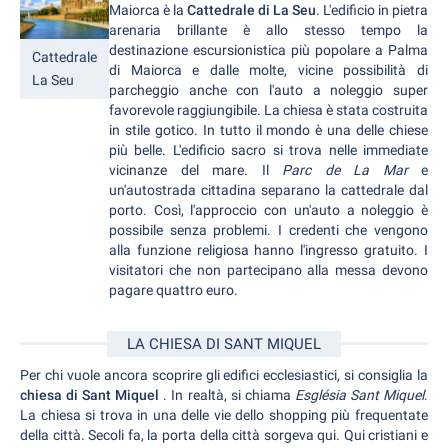
Maiorca è la
Cattedrale di La Seu
. L'edificio in pietra
arenaria brillante è allo stesso tempo la
destinazione escursionistica più popolare a Palma
Cattedrale
di Maiorca e dalle molte, vicine possibilità di
La Seu
parcheggio anche con l'auto a noleggio super
favorevole raggiungibile. La chiesa è stata costruita
in stile gotico. In tutto il mondo è una delle chiese
più belle. L'edificio sacro si trova nelle immediate
vicinanze del mare. Il
Parc de La Mar
e
un'autostrada cittadina separano la cattedrale dal
porto. Così, l'approccio con un'auto a noleggio è
possibile senza problemi. I credenti che vengono
alla funzione religiosa hanno l'ingresso gratuito. I
visitatori che non partecipano alla messa devono
pagare quattro euro.
LA CHIESA DI SANT MIQUEL
Per chi vuole ancora scoprire gli edifici ecclesiastici, si consiglia la
chiesa di Sant Miquel
. In realtà, si chiama
Església Sant Miquel
.
La chiesa si trova in una delle vie dello shopping più frequentate
della città. Secoli fa, la porta della città sorgeva qui. Qui cristiani e