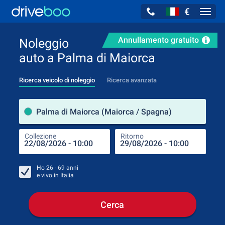
€
Navig
Annullamento gratuito
Noleggio
auto a Palma di Maiorca
Ricerca veicolo di noleggio
Ricerca avanzata
Luog
Palma di Maiorca (Maiorca / Spagna)
Collezione
Ritorno
Luog
Coll
Ho
26 - 69
anni
e vivo in
Italia
Cerca