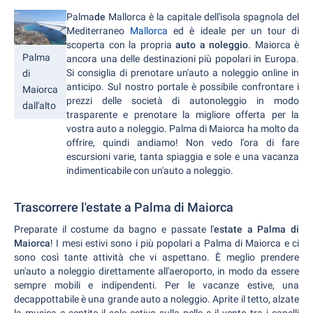
Palma
de
Mallorca è la capitale dell'isola spagnola del
Mediterraneo
Mallorca
ed è ideale per un tour di
scoperta con la propria
auto a noleggio
. Maiorca è
Palma
ancora una delle destinazioni più popolari in Europa.
Si consiglia di prenotare un'auto a noleggio online in
di
anticipo. Sul nostro portale è possibile confrontare i
Maiorca
prezzi delle società di autonoleggio in modo
dall'alto
trasparente e prenotare la migliore offerta per la
vostra auto a noleggio. Palma di Maiorca ha molto da
offrire, quindi andiamo! Non vedo l'ora di fare
escursioni varie, tanta spiaggia e sole e una vacanza
indimenticabile con un'auto a noleggio.
Trascorrere l'estate a Palma di Maiorca
Preparate il costume da bagno e passate l'
estate a Palma di
Maiorca
! I mesi estivi sono i più popolari a Palma di Maiorca e ci
sono così tante attività che vi aspettano. È meglio prendere
un'auto a noleggio direttamente all'aeroporto, in modo da essere
sempre mobili e indipendenti. Per le vacanze estive, una
decappottabile è una grande auto a noleggio. Aprite il tetto, alzate