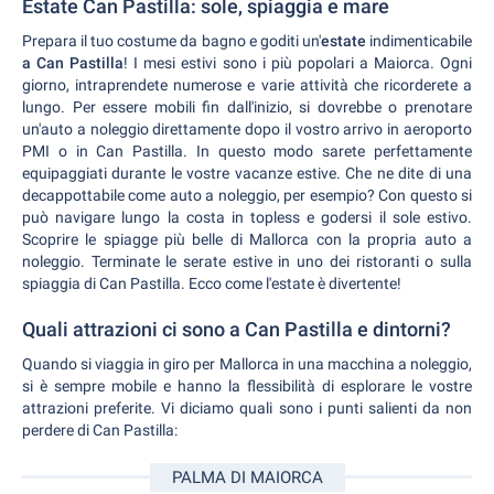
Estate Can Pastilla: sole, spiaggia e mare
Prepara il tuo costume da bagno e goditi un'
estate
indimenticabile
a Can Pastilla
! I mesi estivi sono i più popolari a Maiorca. Ogni
giorno, intraprendete numerose e varie attività che ricorderete a
lungo. Per essere mobili fin dall'inizio, si dovrebbe o prenotare
un'auto a noleggio direttamente dopo il vostro arrivo in aeroporto
PMI o in Can Pastilla. In questo modo sarete perfettamente
equipaggiati durante le vostre vacanze estive. Che ne dite di una
decappottabile come auto a noleggio, per esempio? Con questo si
può navigare lungo la costa in topless e godersi il sole estivo.
Scoprire le spiagge più belle di Mallorca con la propria auto a
noleggio. Terminate le serate estive in uno dei ristoranti o sulla
spiaggia di Can Pastilla. Ecco come l'estate è divertente!
Quali attrazioni ci sono a Can Pastilla e dintorni?
Quando si viaggia in giro per Mallorca in una macchina a noleggio,
si è sempre mobile e hanno la flessibilità di esplorare le vostre
attrazioni preferite. Vi diciamo quali sono i punti salienti da non
perdere di Can Pastilla:
PALMA DI MAIORCA