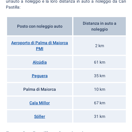
un'auto a noleggio e la loro distanza in auto a noleggio da Can
Pastilla:
Distanza in auto a
Posto con noleggio auto
noleggio
Aeroporto di Palma di Maiorca
2 km
PMI
Alcúdia
61 km
Peguera
35 km
Palma di Maiorca
10 km
Cala Millor
67 km
Sóller
31 km