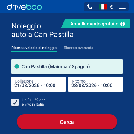
€
Navig
Annullamento gratuito
Noleggio
auto a Can Pastilla
Ricerca veicolo di noleggio
Ricerca avanzata
Luog
Can Pastilla (Maiorca / Spagna)
Collezione
Ritorno
Luog
Coll
Ho
26 - 69
anni
e vivo in
Italia
Cerca