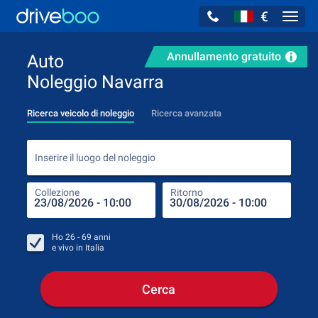
€
Navig
Annullamento gratuito
Auto
Noleggio Navarra
Ricerca veicolo di noleggio
Ricerca avanzata
Inse
Inserire il luogo del noleggio
Collezione
Ritorno
Luog
Coll
Ho
26 - 69
anni
e vivo in
Italia
Cerca