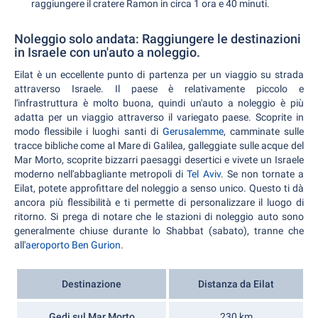
raggiungere il cratere Ramon in circa 1 ora e 40 minuti.
Noleggio solo andata: Raggiungere le destinazioni
in Israele con un'auto a noleggio.
Eilat è un eccellente punto di partenza per un viaggio su strada
attraverso Israele. Il paese è relativamente piccolo e
l'infrastruttura è molto buona, quindi un'auto a noleggio è più
adatta per un viaggio attraverso il variegato paese. Scoprite in
modo flessibile i luoghi santi di
Gerusalemme
, camminate sulle
tracce bibliche come al Mare di Galilea, galleggiate sulle acque del
Mar Morto, scoprite bizzarri paesaggi desertici e vivete un Israele
moderno nell'abbagliante metropoli di
Tel Aviv
. Se non tornate a
Eilat, potete approfittare del noleggio a senso unico. Questo ti dà
ancora più flessibilità e ti permette di personalizzare il luogo di
ritorno. Si prega di notare che le stazioni di noleggio auto sono
generalmente chiuse durante lo Shabbat (sabato), tranne che
all'
aeroporto Ben Gurion
.
Destinazione
Distanza da Eilat
Gedi sul Mar Morto
230 km