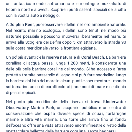
un fantastico mondo sottomarino e le montagne mozzafiato di
Edom a nord e a ovest. Scoprire i punti salienti speciali della città
con la vostra auto a noleggio.
A
Dolphin Reef
, puoi osservare i delfini nel loro ambiente naturale.
Nel recinto marino ecologico, i delfini sono tenuti nel modo più
naturale possibile e possono muoversi liberamente nel mare. Si
arriva alla Scogliera dei Delfini dopo 5 km attraverso la strada 90
sulla costa meridionale verso la frontiera egiziana.
Un po' più avanti c'è la
riserva naturale di Coral Beach
. La barriera
corallina di acqua bassa, lunga 1.200 metri, è considerata una
delle più belle barriere coralline del mondo. Si ha accesso all'area
protetta tramite passerelle di legno e si può fare snorkeling lungo
la barriera dal lato del mare in alcuni punti e sperimentare il mondo
sottomarino unico di coralli colorati, anemoni di mare e centinaia
di pesci tropicali.
Nel punto più meridionale della riserva si trova l'
Underwater
Observatory Marina Park
, un acquario pubblico e un centro di
conservazione che ospita diverse specie di squali, tartarughe
marine e altra vita marina. Una torre che arriva fino al fondo
dell'oceano offre una vista attraverso enormi finestre di vetro della
spettacolare bellezza della barriera corallina, senza bagnarsi.