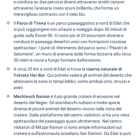
e conduce su due percorsi diversi attraverso stretti canyon
attraverso l'arenaria rosso scuro brillante, che forma un
meraviglioso contrasto con il cielo blu.
Il
Parco di Timna
è un parco paesaggistico a nord di Eilat che
si può raggiungere con un'auto a noleggio dopo 30 minuti di
guida sulla Route 90. Ci sono più di 20 escursioni diverse e
conduce in paesaggi desertici unici con formazioni rocciose
spettacolari. I punti di riferimento del parco sono i "Pilastri di
Salomone", un muro di arenaria dalla forma bizzarra alto circa
50 metri e rocce a fungo formate dall'erosione.
A circa 35 km a nord di Eilat si trova la
riserva naturale di
Yotvata Hai-Bar
. Qui potrete vedere gli animali del deserto che
abitavano la zona in tempi biblici, come antilopi orici, struzzi e
asini.
Machtesch Ramon
è il più grande cratere di erosione nel
deserto del Negev. Gli stambecchi nubiani e molte specie
diverse di piccoli animali del deserto vivono nella zona del
cratere. Dalla piattaforma del centro visitatori, si ha una vista
spettacolare del paesaggio quasi ultraterreno. Nel centro
visitatori di Mitzpe Ramon ci sono ampie informazioni sul
cratere e sull'astronauta israeliano Ilan Ramon. Da Eilat si può