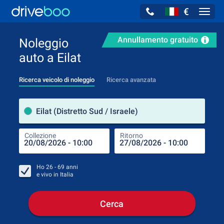
€
Navig
Annullamento gratuito
Noleggio
auto a Eilat
Ricerca veicolo di noleggio
Ricerca avanzata
Luog
Eilat (Distretto Sud / Israele)
Collezione
Ritorno
Luog
Coll
Ho
26 - 69
anni
e vivo in
Italia
Cerca