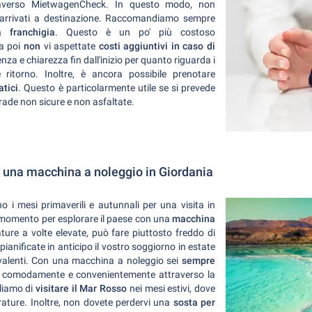
raverso MietwagenCheck. In questo modo, non
 arrivati a destinazione. Raccomandiamo sempre
 franchigia
. Questo è un po' più costoso
ma poi
non
vi aspettate
costi aggiuntivi in caso di
nza e chiarezza fin dall'inizio per quanto riguarda i
ritorno. Inoltre, è ancora possibile prenotare
atici
. Questo è particolarmente utile se si prevede
trade non sicure e non asfaltate.
 una macchina a noleggio in Giordania
no i mesi primaverili e autunnali per una visita in
momento per esplorare il paese con una
macchina
ure a volte elevate, può fare piuttosto freddo di
 pianificate in anticipo il vostro soggiorno in estate
evalenti. Con una macchina a noleggio sei
sempre
e comodamente e convenientemente attraverso la
liamo di
visitare il Mar Rosso
nei mesi estivi, dove
erature. Inoltre, non dovete perdervi una
sosta per