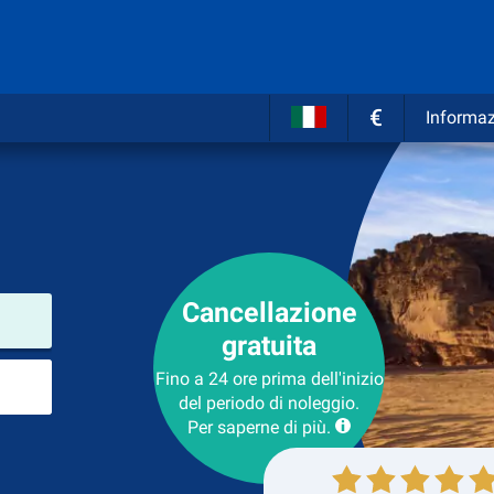
€
Informaz
Cancellazione
Luogo del noleggio
gratuita
Luogo di ritorno
Fino a 24 ore prima dell'inizio
del periodo di noleggio.
Per saperne di più.
Collezione
Ritorno