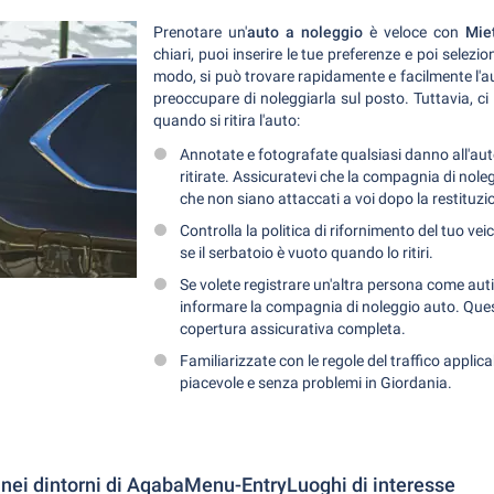
Prenotare un'
auto a noleggio
è veloce con
Mie
chiari, puoi inserire le tue preferenze e poi selezion
modo, si può trovare rapidamente e facilmente l'au
preoccupare di noleggiarla sul posto. Tuttavia, c
quando si ritira l'auto:
Annotate e fotografate qualsiasi danno all'au
ritirate. Assicuratevi che la compagnia di nole
che non siano attaccati a voi dopo la restituzio
Controlla la politica di rifornimento del tuo vei
se il serbatoio è vuoto quando lo ritiri.
Se volete registrare un'altra persona come autis
informare la compagnia di noleggio auto. Ques
copertura assicurativa completa.
Familiarizzate con le regole del traffico applica
piacevole e senza problemi in Giordania.
 nei dintorni di AqabaMenu-EntryLuoghi di interesse