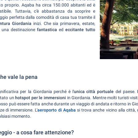
to proprio. Aqaba ha circa 150.000 abitanti ed è
stibile. Tuttavia, c'è abbastanza da scoprire e
ggio perfetta dalla comodità di casa tua tramite il
ntura Giordania
inizi. Che sia primavera, estate,
è una destinazione
fantastica
ed
eccitante
tutto
che vale la pena
ificativa per la Giordania perché è l'
unica città portuale
del paese. 
ntato un
hotspot per le immersioni
in Giordania. Mentre molti turisti vis
Rosso può essere fatta anche durante un viaggio di andata e ritorno in Gio
e di immersione. L'
aeroporto di Aqaba
si trova anche vicino alla città,
ualsiasi momento.
leggio - a cosa fare attenzione?