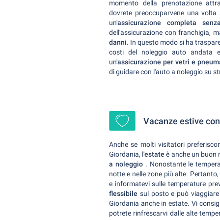
momento della prenotazione att
dovrete preoccuparvene una volta
un'
assicurazione completa senza
dell'assicurazione con franchigia, 
danni
. In questo modo si ha traspare
costi del noleggio auto andata e 
un'
assicurazione per vetri e pneum
di guidare con l'auto a noleggio su s
Vacanze estive con
Anche se molti visitatori preferisco
Giordania, l'
estate
è anche un buon 
a noleggio
. Nonostante le temperat
notte e nelle zone più alte. Pertanto,
e informatevi sulle temperature pr
flessibile
sul posto e può viaggiar
Giordania anche in estate. Vi consig
potrete rinfrescarvi dalle alte temp