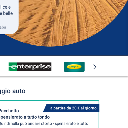
lice e
e belle
qaba
ggio auto
a partire da 20 € al giorno
Pacchetto
spensierato a tutto tondo
uindi nulla può andare storto - spensierato e tutto