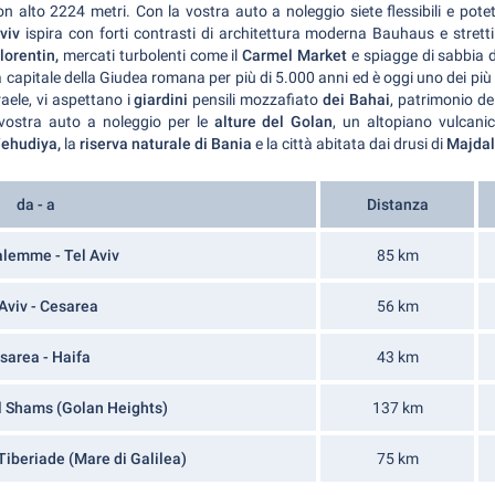
 alto 2224 metri. Con la vostra auto a noleggio siete flessibili e pote
Aviv
ispira con
forti contrasti di architettura moderna Bauhaus e stretti 
Florentin,
mercati turbolenti come il
Carmel Market
e spiagge di sabbia d
la capitale della Giudea romana per più di 5.000 anni ed è oggi uno dei più
raele, vi aspettano i
giardini
pensili mozzafiato
dei Bahai
, patrimonio de
 vostra auto a noleggio per le
alture del Golan
, un altopiano vulcani
 Yehudiya,
la
riserva naturale di Bania
e la città abitata dai drusi di
Majdal
da - a
Distanza
lemme - Tel Aviv
85 km
 Aviv - Cesarea
56 km
sarea - Haifa
43 km
l Shams (Golan Heights)
137 km
iberiade (Mare di Galilea)
75 km