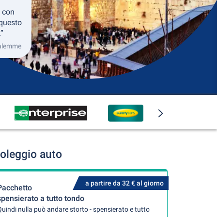
 con
 questo
.”
salemme
oleggio auto
a partire da 32 € al giorno
Pacchetto
spensierato a tutto tondo
uindi nulla può andare storto - spensierato e tutto