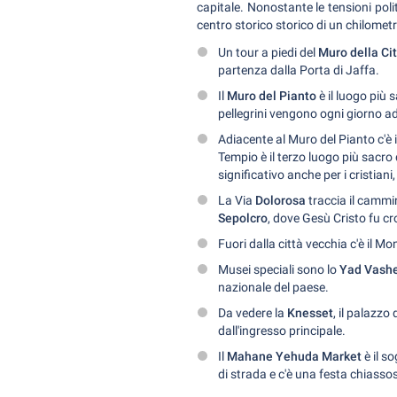
capitale. Nonostante le tensioni pol
centro storico storico di un chilomet
Un tour a piedi del
Muro della Ci
partenza dalla Porta di Jaffa.
Il
Muro del Pianto
è il luogo più 
pellegrini vengono ogni giorno a
Adiacente al Muro del Pianto c'è 
Tempio è il terzo luogo più sacro 
significativo anche per i cristian
La Via
Dolorosa
traccia il cammi
Sepolcro
, dove Gesù Cristo fu cro
Fuori dalla città vecchia c'è il Mo
Musei speciali sono lo
Yad Vash
nazionale del paese.
Da vedere la
Knesset
, il palazzo
dall'ingresso principale.
Il
Mahane Yehuda Market
è il s
di strada e c'è una festa chiasso