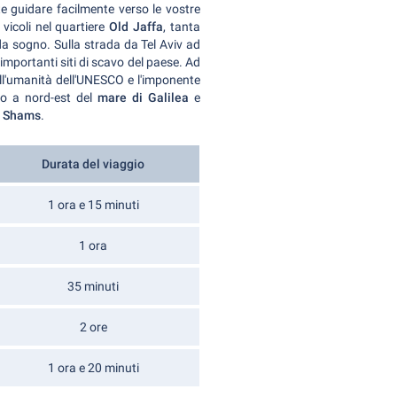
te guidare facilmente verso le vostre
vicoli nel quartiere
Old Jaffa
, tanta
a sogno. Sulla strada da Tel Aviv ad
 importanti siti di scavo del paese. Ad
ll'umanità dell'UNESCO e l'imponente
co a nord-est del
mare di Galilea
e
 Shams
.
Durata del viaggio
1 ora e 15 minuti
1 ora
35 minuti
2 ore
1 ora e 20 minuti