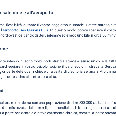
rusalemme e all'aeroporto
ma flessibilità durante il vostro soggiorno in Israele. Potete ritirarlo 
l'
aeroporto Ben Gurion (TLV)
. In questo modo potete scegliere il vost
a nord-ovest del centro di Gerusalemme ed è raggiungibile in circa 50 minut
emme
nte intenso, ci sono molti vicoli stretti e strade a senso unico, e la Cit
e parcheggiare il vostro veicolo, poiché il parcheggio in strada a Ger
gior parte delle quali richiede una carta di credito israeliana SIM o un n
gamento vicino al centro della città.
me
lturale e moderna con una popolazione di oltre 900.000 abitanti ed è un
ed è influenzata dalle tre religioni mondiali dell'ebraismo, del cristiane
. La parte occidentale è prevalentemente ebraica, mentre la parte orienta