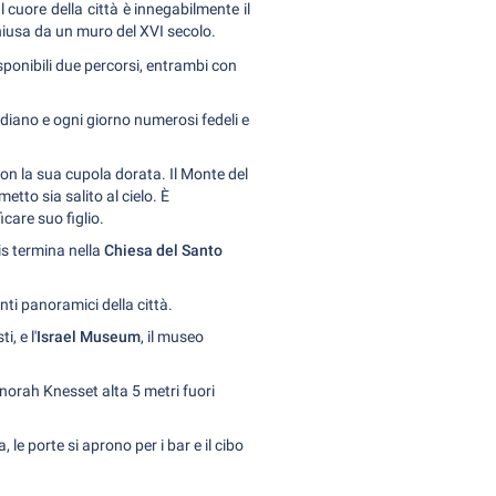
cuore della città è innegabilmente il
chiusa da un muro del XVI secolo.
isponibili due percorsi, entrambi con
odiano e ogni giorno numerosi fedeli e
on la sua cupola dorata. Il Monte del
tto sia salito al cielo. È
care suo figlio.
is termina nella
Chiesa del Santo
unti panoramici della città.
, e l'
Israel Museum
, il museo
enorah Knesset alta 5 metri fuori
le porte si aprono per i bar e il cibo