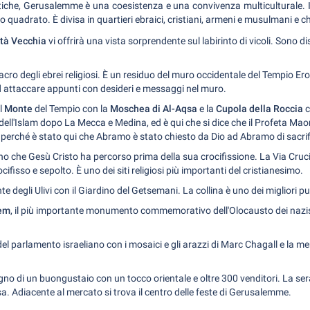
itiche, Gerusalemme è una coesistenza e una convivenza multiculturale. Il 
ro quadrato. È divisa in quartieri ebraici, cristiani, armeni e musulmani e 
ttà Vecchia
vi offrirà una vista sorprendente sul labirinto di vicoli. Sono d
sacro degli ebrei religiosi. È un residuo del muro occidentale del Tempio Er
d attaccare appunti con desideri e messaggi nel muro.
il
Monte
del Tempio con la
Moschea di Al-Aqsa
e la
Cupola della Roccia
c
dell'Islam dopo La Mecca e Medina, ed è qui che si dice che il Profeta Maome
i, perché è stato qui che Abramo è stato chiesto da Dio ad Abramo di sacrifi
no che Gesù Cristo ha percorso prima della sua crocifissione. La Via Cruc
cifisso e sepolto. È uno dei siti religiosi più importanti del cristianesimo.
nte degli Ulivi con il Giardino del Getsemani. La collina è uno dei migliori p
em
, il più importante monumento commemorativo dell'Olocausto dei nazisti
 del parlamento israeliano con i mosaici e gli arazzi di Marc Chagall e la m
ogno di un buongustaio con un tocco orientale e oltre 300 venditori. La sera, 
sa. Adiacente al mercato si trova il centro delle feste di Gerusalemme.