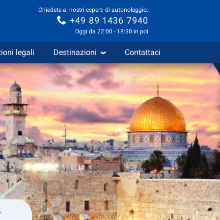
Chiedete ai nostri esperti di autonoleggio:
+49 89 1436 7940
Oggi da 22:00 - 18:30 in poi
ioni legali
Destinazioni
Contattaci