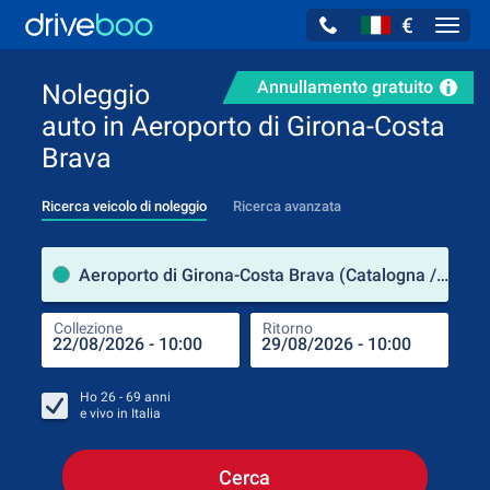
€
Navig
Annullamento gratuito
Noleggio
auto in Aeroporto di Girona-Costa
Brava
Ricerca veicolo di noleggio
Ricerca avanzata
Luog
Aeroporto di Girona-Costa Brava (Catalogna / Spagna)
Collezione
Ritorno
Luog
Coll
Ho
26 - 69
anni
e vivo in
Italia
Cerca