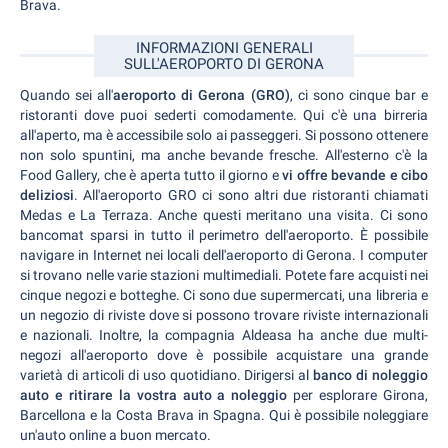
Brava.
INFORMAZIONI GENERALI
SULL'AEROPORTO DI GERONA
Quando sei all'
aeroporto di Gerona (GRO)
, ci sono cinque bar e
ristoranti dove puoi sederti comodamente. Qui c'è una birreria
all'aperto, ma è accessibile solo ai passeggeri. Si possono ottenere
non solo spuntini, ma anche bevande fresche. All'esterno c'è la
Food Gallery, che è aperta tutto il giorno e
vi offre bevande e cibo
deliziosi
. All'aeroporto GRO ci sono altri due ristoranti chiamati
Medas e La Terraza. Anche questi meritano una visita. Ci sono
bancomat sparsi in tutto il perimetro dell'aeroporto. È possibile
navigare in Internet nei locali dell'aeroporto di Gerona. I computer
si trovano nelle varie stazioni multimediali. Potete fare acquisti nei
cinque negozi e botteghe. Ci sono due supermercati, una libreria e
un negozio di riviste dove si possono trovare riviste internazionali
e nazionali. Inoltre, la compagnia Aldeasa ha anche due multi-
negozi all'aeroporto dove è possibile acquistare una grande
varietà di articoli di uso quotidiano. Dirigersi al
banco di noleggio
auto e ritirare la vostra auto a noleggio
per esplorare Girona,
Barcellona e la Costa Brava in Spagna. Qui è possibile noleggiare
un'auto online a buon mercato.