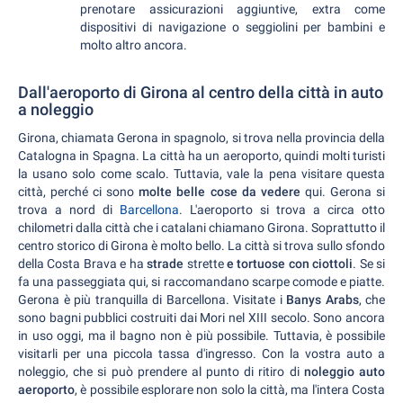
prenotare assicurazioni aggiuntive, extra come
dispositivi di navigazione o seggiolini per bambini e
molto altro ancora.
Dall'aeroporto di Girona al centro della città in auto
a noleggio
Girona, chiamata Gerona in spagnolo, si trova nella provincia della
Catalogna in Spagna. La città ha un aeroporto, quindi molti turisti
la usano solo come scalo. Tuttavia, vale la pena visitare questa
città, perché ci sono
molte belle cose da vedere
qui. Gerona si
trova a nord di
Barcellona
. L'aeroporto si trova a circa otto
chilometri dalla città che i catalani chiamano Girona. Soprattutto il
centro storico di Girona è molto bello. La città si trova sullo sfondo
della Costa Brava e ha
strade
strette
e tortuose con ciottoli
. Se si
fa una passeggiata qui, si raccomandano scarpe comode e piatte.
Gerona è più tranquilla di Barcellona. Visitate i
Banys Arabs
, che
sono bagni pubblici costruiti dai Mori nel XIII secolo. Sono ancora
in uso oggi, ma il bagno non è più possibile. Tuttavia, è possibile
visitarli per una piccola tassa d'ingresso. Con la vostra auto a
noleggio, che si può prendere al punto di ritiro di
noleggio auto
aeroporto
, è possibile esplorare non solo la città, ma l'intera Costa