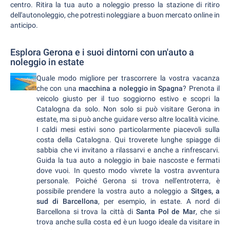
centro. Ritira la tua auto a noleggio presso la stazione di ritiro
dell'autonoleggio, che potresti noleggiare a buon mercato online in
anticipo.
Esplora Gerona e i suoi dintorni con un'auto a
noleggio in estate
Quale modo migliore per trascorrere la vostra vacanza
che con una
macchina a noleggio in Spagna
? Prenota il
veicolo giusto per il tuo soggiorno estivo e scopri la
Catalogna da solo. Non solo si può visitare Gerona in
estate, ma si può anche guidare verso altre località vicine.
I caldi mesi estivi sono particolarmente piacevoli sulla
costa della Catalogna. Qui troverete lunghe spiagge di
sabbia che vi invitano a rilassarvi e anche a rinfrescarvi.
Guida la tua auto a noleggio in baie nascoste e fermati
dove vuoi. In questo modo vivrete la vostra avventura
personale. Poiché Gerona si trova nell'entroterra, è
possibile prendere la vostra auto a noleggio a
Sitges, a
sud di Barcellona
, per esempio, in estate. A nord di
Barcellona si trova la città di
Santa Pol de Mar
, che si
trova anche sulla costa ed è un luogo ideale da visitare in