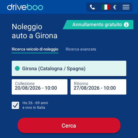
€
Navig
Annullamento gratuito
Noleggio
auto a Girona
Ricerca veicolo di noleggio
Ricerca avanzata
Luog
Girona (Catalogna / Spagna)
Collezione
Ritorno
Luog
Coll
Ho
26 - 69
anni
e vivo in
Italia
Cerca