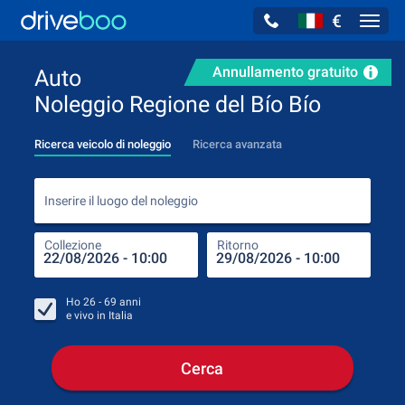
€
Navig
Annullamento gratuito
Auto
Noleggio Regione del Bío Bío
Ricerca veicolo di noleggio
Ricerca avanzata
Inse
Inserire il luogo del noleggio
Collezione
Ritorno
Luog
Coll
Ho
26 - 69
anni
e vivo in
Italia
Cerca