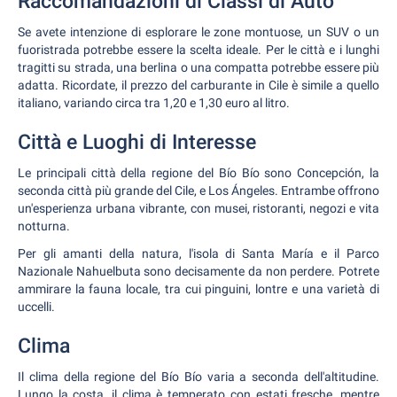
Raccomandazioni di Classi di Auto
Se avete intenzione di esplorare le zone montuose, un SUV o un
fuoristrada potrebbe essere la scelta ideale. Per le città e i lunghi
tragitti su strada, una berlina o una compatta potrebbe essere più
adatta. Ricordate, il prezzo del carburante in Cile è simile a quello
italiano, variando circa tra 1,20 e 1,30 euro al litro.
Città e Luoghi di Interesse
Le principali città della regione del Bío Bío sono Concepción, la
seconda città più grande del Cile, e Los Ángeles. Entrambe offrono
un'esperienza urbana vibrante, con musei, ristoranti, negozi e vita
notturna.
Per gli amanti della natura, l'isola di Santa María e il Parco
Nazionale Nahuelbuta sono decisamente da non perdere. Potrete
ammirare la fauna locale, tra cui pinguini, lontre e una varietà di
uccelli.
Clima
Il clima della regione del Bío Bío varia a seconda dell'altitudine.
Lungo la costa, il clima è temperato con estati fresche, mentre