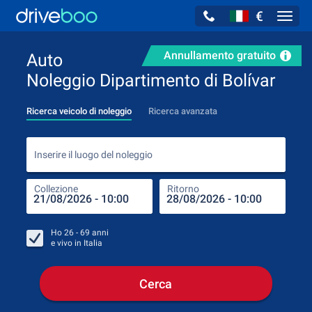
€
Navig
Annullamento gratuito
Auto
Noleggio Dipartimento di Bolívar
Ricerca veicolo di noleggio
Ricerca avanzata
Inse
Inserire il luogo del noleggio
Collezione
Ritorno
Luog
Coll
Ho
26 - 69
anni
e vivo in
Italia
Cerca