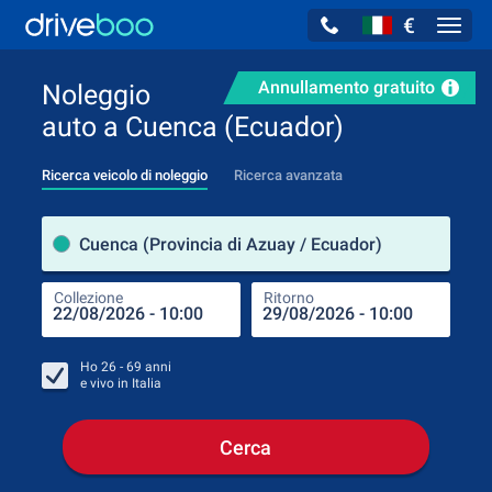
€
Navig
Annullamento gratuito
Noleggio
auto a Cuenca (Ecuador)
Ricerca veicolo di noleggio
Ricerca avanzata
Luog
Cuenca (Provincia di Azuay / Ecuador)
Collezione
Ritorno
Luog
Coll
Ho
26 - 69
anni
e vivo in
Italia
Cerca