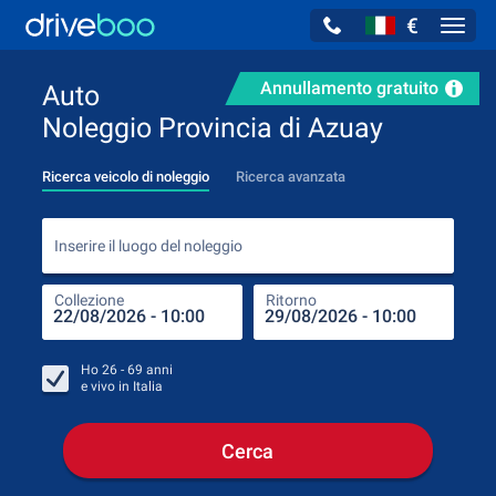
€
Navig
Annullamento gratuito
Auto
Noleggio Provincia di Azuay
Ricerca veicolo di noleggio
Ricerca avanzata
Inse
Inserire il luogo del noleggio
Collezione
Ritorno
Luog
Coll
Ho
26 - 69
anni
e vivo in
Italia
Cerca