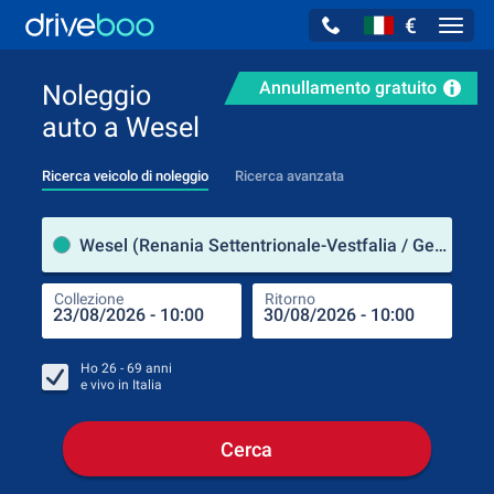
€
Navig
Annullamento gratuito
Noleggio
auto a Wesel
Ricerca veicolo di noleggio
Ricerca avanzata
Luog
Wesel (Renania Settentrionale-Vestfalia / Germania)
Collezione
Ritorno
Luog
Coll
Ho
26 - 69
anni
e vivo in
Italia
Cerca