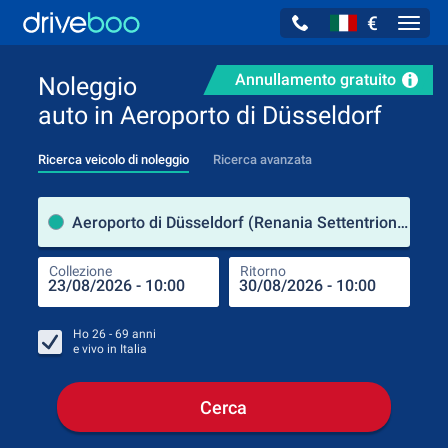
€
Navig
Annullamento gratuito
Noleggio
auto in Aeroporto di Düsseldorf
Ricerca veicolo di noleggio
Ricerca avanzata
Luog
Aeroporto di Düsseldorf (Renania Settentrionale-Vestfalia / Germania)
Collezione
Ritorno
Luog
Coll
Ho
26 - 69
anni
e vivo in
Italia
Cerca