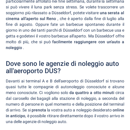
particolarmente affollato nei fine settimana, durante la settimana
si può vivere il luna park senza stress. Se volete trascorrere un
soggiorno più rilassato a Düsseldorf, potete visitare
una serata al
cinema all'aperto sul Reno
, che è aperto dalla fine di luglio alla
fine di agosto. Oppure fate un barbecue spontaneo durante il
giorno in uno dei tanti parchi di Düsseldorf con un barbecue usa e
getta e godetevi il vostro barbecue all'aperto. Ma Düsseldorf offre
molto di più, che si può
facilmente raggiungere con un'auto a
noleggio
.
Dove sono le agenzie di noleggio auto
all'aeroporto DUS?
Davanti ai terminal A e B dell'aeroporto di Düsseldorf si trovano
quasi tutte le compagnie di autonoleggio conosciute e alcune
meno conosciute. Ci vogliono solo
da quattro a otto minuti
circa
dal carosello dei bagagli alla stazione di noleggio, a seconda del
numero di persone in quel momento e della posizione del terminal
di arrivo. Se si
prenota
la vostra auto a noleggio desiderato
online
in anticipo
, è possibile ritirare direttamente dopo il vostro arrivo in
una delle agenzie di noleggio auto.