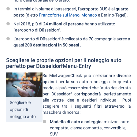
nord della capitale dello stato.
In termini di volume di passeggeri, l'aeroporto DUS è al
quarto
posto
(dietro
Francoforte sul Meno
,
Monaco
e Berlino-Tegel).
Nel 2018, più di
24 milioni di persone
hanno utilizzato
l'aeroporto di Düsseldorf.
L'aeroporto di Düsseldorf è collegato da 70 compagnie aeree a
quasi
200 destinazioni in 50 paesi
.
Scegliere le proprie opzioni per il noleggio auto
perfetto per DüsseldorfMenu-Entry
Su MietwagenCheck può selezionare
diverse
opzioni
per la sua auto a noleggio. In questo
modo, si può essere sicuri che l'auto desiderata
per Düsseldorf corrisponderà perfettamente
alle vostre idee e desideri individuali. Puoi
Scegliere le
scegliere tra i seguenti filtri attraverso la
opzioni di
maschera di ricerca:
noleggio auto
Modello di auto a noleggio:
minivan, auto
compatta, classe compatta, convertibile,
SUV