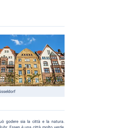
üsseldorf
può godere sia la città e la natura.
Ruhr, Essen è una città molto verde,