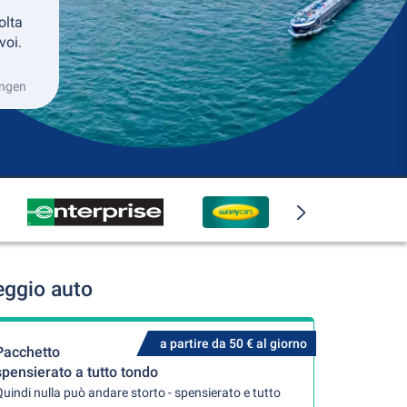
olta
voi.
ingen
eggio auto
a partire da 50 € al giorno
Pacchetto
spensierato a tutto tondo
uindi nulla può andare storto - spensierato e tutto