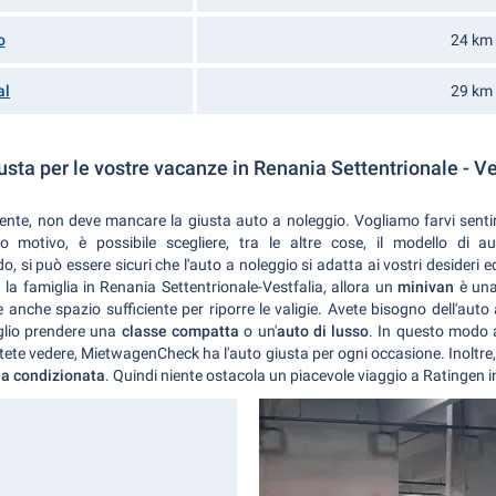
o
24 km
al
29 km
iusta per le vostre vacanze in Renania Settentrionale - Ve
ente, non deve mancare la giusta auto a noleggio. Vogliamo farvi sent
o motivo, è possibile scegliere, tra le altre cose, il modello di a
 si può essere sicuri che l'auto a noleggio si adatta ai vostri desideri 
la famiglia in Renania Settentrionale-Vestfalia, allora un
minivan
è una 
 anche spazio sufficiente per riporre le valigie. Avete bisogno dell'auto 
glio prendere una
classe compatta
o un'
auto di lusso
. In questo modo a
ete vedere, MietwagenCheck ha l'auto giusta per ogni occasione. Inoltre,
ia condizionata
. Quindi niente ostacola un piacevole viaggio a Ratingen 