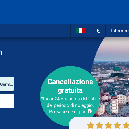
€
Informaz
n
Cancellazione
Luogo del noleggio
Ratingen (Renania Settentrionale-Vestfalia / Germania)
gratuita
Luogo di ritorno
Fino a 24 ore prima dell'inizio
del periodo di noleggio.
Per saperne di più.
Collezione
Ritorno