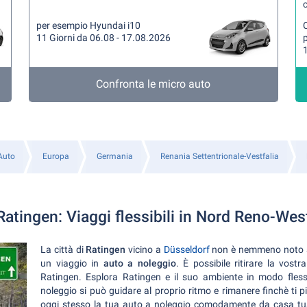
per esempio Hyundai i10
11 Giorni da 06.08 - 17.08.2026
1
Confronta le micro auto
Auto
Europa
Germania
Renania Settentrionale-Vestfalia
atingen: Viaggi flessibili in Nord Reno-West
La città di
Ratingen
vicino a
Düsseldorf
non è nemmeno noto a 
un viaggio in
auto a noleggio
. È possibile ritirare la vos
Ratingen. Esplora Ratingen e il suo ambiente in modo fless
noleggio si può guidare al proprio ritmo e rimanere finchè ti pi
oggi stesso la tua auto a noleggio comodamente da casa tua