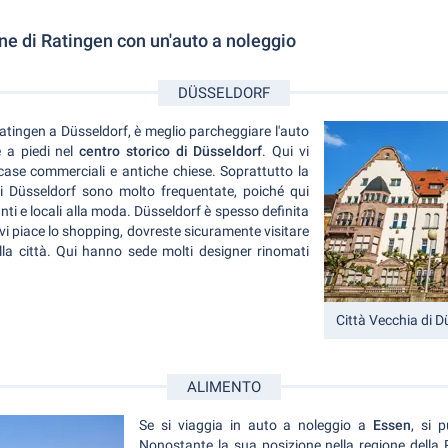
cine di Ratingen con un'auto a noleggio
DÜSSELDORF
Ratingen a Düsseldorf, è meglio parcheggiare l'auto
 a piedi nel
centro storico di Düsseldorf
. Qui vi
i case commerciali e antiche chiese. Soprattutto la
di Düsseldorf sono molto frequentate, poiché qui
anti e locali alla moda. Düsseldorf è spesso definita
Se vi piace lo shopping, dovreste sicuramente visitare
la città. Qui hanno sede molti designer rinomati
Città Vecchia di D
ALIMENTO
Se si viaggia in auto a noleggio a
Essen
, si 
Nonostante la sua posizione nella regione della 