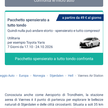
Confronta le micro auto
a partire da 49 € al giorno
Pacchetto spensierato a
tutto tondo
Quindi nulla può andare storto - spensierato e tutto compreso!
Utilitaria
per esempio Toyota Yaris
7 Giorni da 17.10 - 24.10.2026
Pacchetto spensierato a tutto tondo confronta
eggio Auto
Europa
Norvegia
Stjørdalen
Hell
Værnes Air Station
Conosciuta anche come Aeroporto di Trondheim, la stazione
aerea di Værnes è il punto di partenza per esplorare le bellezze
naturali di Stjørdalen e delle città circostanti. Situata a soli 35 km