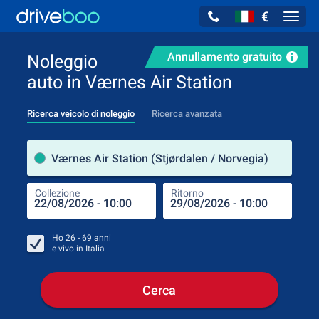
€
Navig
Annullamento gratuito
Noleggio
auto in Værnes Air Station
Ricerca veicolo di noleggio
Ricerca avanzata
Luog
Værnes Air Station (Stjørdalen / Norvegia)
Collezione
Ritorno
Luog
Coll
Ho
26 - 69
anni
e vivo in
Italia
Cerca