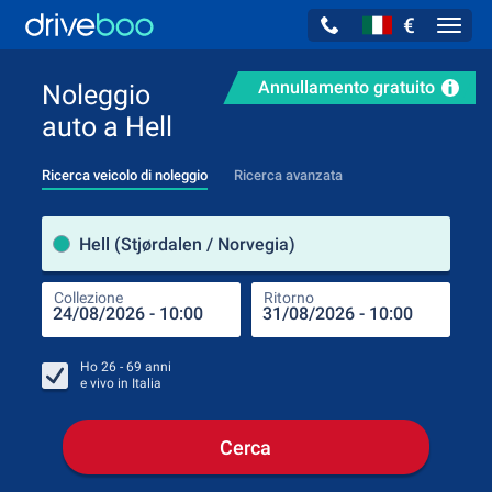
€
Navig
Annullamento gratuito
Noleggio
auto a Hell
Ricerca veicolo di noleggio
Ricerca avanzata
Luog
Hell (Stjørdalen / Norvegia)
Collezione
Ritorno
Luog
Coll
Ho
26 - 69
anni
e vivo in
Italia
Cerca