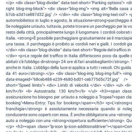
</p> <div class="blog-divider" data-text-short="Parking options"> <d
right blog-img-block"> <div class="blog-img"> <img alt="Bella cas
b7cb-a3d1ce887d32.jpg" /> </div> <div class="blog-img-text-col"> <p
automobilistico in luglio e agosto, la situazione<strong>parcheggio 
Se noleggiate un'auto, tuttavia, potete trovare un parcheggio per la vo
resto della città, principalmente lungo il lungomare. I cordoli colorati 
Italia. <strong>È possibile parcheggiare gratuitamente se il marciap
una tassa. Il parcheggio è proibito ai cordoli neri e gialli. I cordoli g
</div> <div class="blog-divider" data-text-short="Regole del traffico in I
</div> <p>Le regole del traffico in Italia differiscono poco da quelle
abitati c'è l'obbligo di<strong> 24 ore di fari anabbaglianti</strong>. 
anche in Italia. L'obbligo della luce si applica a tutti i veicoli. Chi g
da 41 euro</strong>.</p> <div class="blog-img blog-img-full"> <im
data-imageid="68ceb488-e239-4680-bd01-ceb775d5c72f.jpg" /> <
short="Speed limits"> <div> Limiti di velocità </div> </div> <ul> <li>
km/h</li> <li> Autostrada: 130 km/h</li> </ul> <h3><span class=
assicurazione ho bisogno per un'auto a noleggio a Tropea?<span clas
booking">Menu-Entry: Tips for booking</span></h3> <p>L'<strong>
franchigia</strong> è assolutamente necessaria quando si nolegg
conducente sono coperti con essa. È anche obbligatoria una <strong>
auto a noleggio con una <strong>copertura sufficiente</strong>. Qu
</p> <h3><span class="lp-icon lp-icon-additionaldriver"></span>C