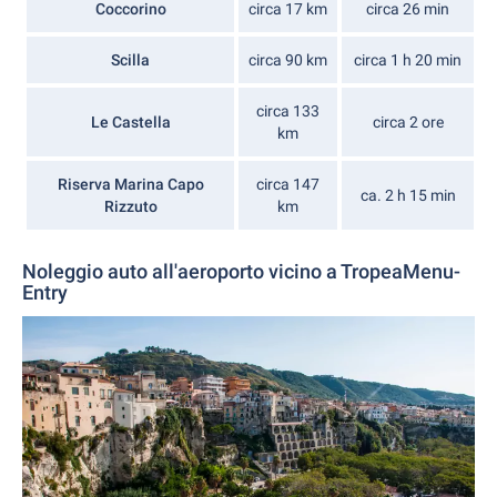
Coccorino
circa 17 km
circa 26 min
Scilla
circa 90 km
circa 1 h 20 min
circa 133
Le Castella
circa 2 ore
km
Riserva Marina Capo
circa 147
ca. 2 h 15 min
Rizzuto
km
Noleggio auto all'aeroporto vicino a TropeaMenu-
Entry