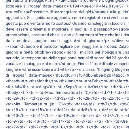
per l'auto a noleggio?</h3> <div class="around-left blog-img-block
scogliere a Tropea" data-imageid="6194743e-e519-4f42-8134-57172
text-col"> <p>Prevedete di <strong>fare dei giri</strong> alla guida
aggiuntivo. Se il guidatore aggiuntivo non è registrato e si verifica u
questo può diventare molto costoso! Quando si noleggia in loco o si ri
deve essere presente e mostrare il suo ID o passaporto</stron
prenotazione, assicurati che ci siano già <strong>offerte che includ
da non dover pagare costi aggiuntivi al giorno.</p> </div> </d
</span>Quando è il periodo migliore per viaggiare a Tropea, Calab
giugno a metà ottobre</strong> sono i migliori per noleggiare un
periodo, le temperature dell'acqua sono ben al di sopra dei 23 gradi e
vacanze in spiaggia e al mare</strong>. Fino a 11 ore di sole vi asp
lunghe e varie escursioni e attività.</p> <div class="blog-img blog-img
di Tropea" data-imageid="85e3cf07-1af5-4db5-ab9a-b2b74a2c8192
<thead> <tr> <th>Month</th> <th>Jan</th> <th>Feb</th> <th>March
<th>Jul</th> <th>Aug</th> <th>Sep</th> <th>Oct</th> <th>Nov</
<tbody> <tr> <td> <td>Max. Temperatura (in °C)</td> <td>11</td> <
<td>29</td> <td>32</td> <td>32</td> <td>28</td> <td>22</td> <td
<td>Min. Temperatura (in °C)</td> <td>4</td> <td>7</td> <td>
<td>18</td> <td>15</td> <td>12</td> <td>8</td> <td>5</td> <td>10
<td>13</td> <td>11</td> <td>10</td> <td>9</td> <td>7</td> <t
<td>9</td> <td>13</td> <td>14</td> <td>8</td> </tr> <tr> <td>Ore 
<td>7</td> <td>7</td> <td>10</td> <td>11</td> <td>11</td> <t