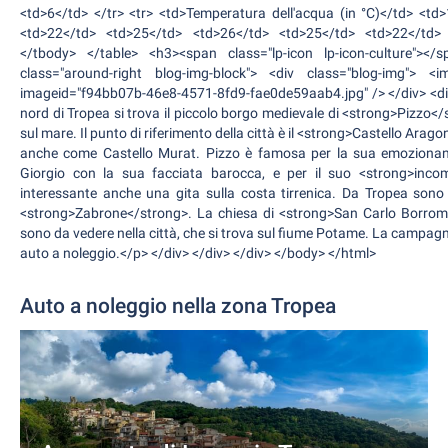
<td>6</td> </tr> <tr> <td>Temperatura dell'acqua (in °C)</td> <t
<td>22</td> <td>25</td> <td>26</td> <td>25</td> <td>22</td> 
</tbody> </table> <h3><span class="lp-icon lp-icon-culture"><
class="around-right blog-img-block"> <div class="blog-img"> 
imageid="f94bb07b-46e8-4571-8fd9-fae0de59aab4.jpg" /> </div> <div
nord di Tropea si trova il piccolo borgo medievale di <strong>Pizzo</
sul mare. Il punto di riferimento della città è il <strong>Castello Ara
anche come Castello Murat. Pizzo è famosa per la sua emozionante
Giorgio con la sua facciata barocca, e per il suo <strong>incom
interessante anche una gita sulla costa tirrenica. Da Tropea sono
<strong>Zabrone</strong>. La chiesa di <strong>San Carlo Borrome
sono da vedere nella città, che si trova sul fiume Potame. La campagna
auto a noleggio.</p> </div> </div> </div> </body> </html>
Auto a noleggio nella zona Tropea