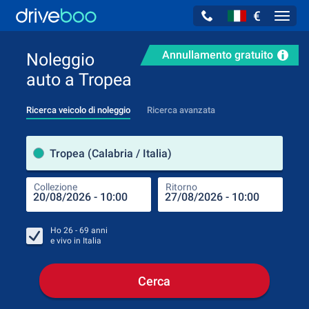
€
Navig
Annullamento gratuito
Noleggio
auto a Tropea
Ricerca veicolo di noleggio
Ricerca avanzata
Luog
Tropea (Calabria / Italia)
Collezione
Ritorno
Luog
Coll
Ho
26 - 69
anni
e vivo in
Italia
Cerca