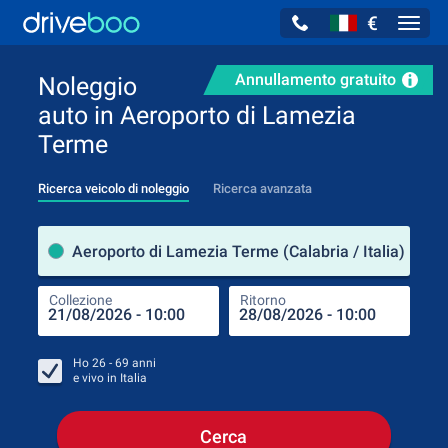
€
Navig
Annullamento gratuito
Noleggio
auto in Aeroporto di Lamezia
Terme
Ricerca veicolo di noleggio
Ricerca avanzata
Luog
Aeroporto di Lamezia Terme (Calabria / Italia)
Collezione
Ritorno
Luog
Coll
Ho
26 - 69
anni
e vivo in
Italia
Cerca