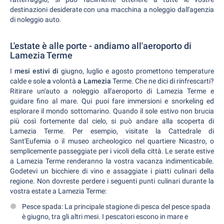
destinazioni desiderate con una macchina a noleggio dall'agenzia
di noleggio auto.
L'estate è alle porte - andiamo all'aeroporto di
Lamezia Terme
I
mesi estivi di
giugno, luglio e agosto promettono temperature
calde e sole
a
volontà
a Lamezia
Terme. Che ne dici di rinfrescarti?
Ritirare un'auto a noleggio all'aeroporto di Lamezia Terme e
guidare fino al mare. Qui puoi fare immersioni e snorkeling ed
esplorare il mondo sottomarino. Quando il sole estivo non brucia
più così fortemente dal cielo, si può andare alla scoperta di
Lamezia Terme. Per esempio, visitate la Cattedrale di
Sant'Eufemia o il museo archeologico nel quartiere Nicastro, o
semplicemente passeggiate per i vicoli della città. Le serate estive
a Lamezia Terme renderanno la vostra vacanza indimenticabile.
Godetevi un bicchiere di vino e assaggiate i piatti culinari della
regione. Non dovreste perdere i seguenti punti culinari durante la
vostra estate a Lamezia Terme:
Pesce spada: La principale stagione di pesca del pesce spada
è giugno, tra gli altri mesi. I pescatori escono in mare e