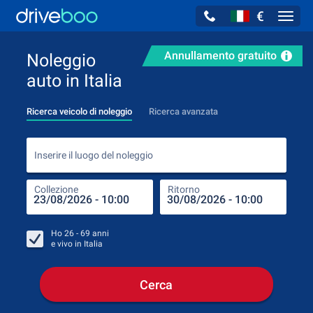
€
Navig
Annullamento gratuito
Noleggio
auto in Italia
Ricerca veicolo di noleggio
Ricerca avanzata
Inse
Inserire il luogo del noleggio
Collezione
Ritorno
Luog
Coll
Ho
26 - 69
anni
e vivo in
Italia
Cerca