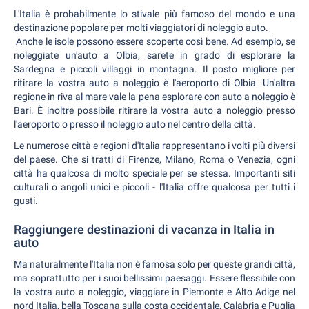
L'Italia è probabilmente lo stivale più famoso del mondo e una
destinazione popolare per molti viaggiatori di noleggio auto.
Anche le isole possono essere scoperte così bene. Ad esempio, se
noleggiate un'auto a Olbia, sarete in grado di esplorare la
Sardegna e piccoli villaggi in montagna. Il posto migliore per
ritirare la vostra auto a noleggio è l'aeroporto di Olbia. Un'altra
regione in riva al mare vale la pena esplorare con auto a noleggio è
Bari. È inoltre possibile ritirare la vostra auto a noleggio presso
l'aeroporto o presso il noleggio auto nel centro della città.
Le numerose città e regioni d'Italia rappresentano i volti più diversi
del paese. Che si tratti di Firenze, Milano, Roma o Venezia, ogni
città ha qualcosa di molto speciale per se stessa. Importanti siti
culturali o angoli unici e piccoli - l'Italia offre qualcosa per tutti i
gusti.
Raggiungere destinazioni di vacanza in Italia in
auto
Ma naturalmente l'Italia non è famosa solo per queste grandi città,
ma soprattutto per i suoi bellissimi paesaggi. Essere flessibile con
la vostra auto a noleggio, viaggiare in Piemonte e Alto Adige nel
nord Italia, bella Toscana sulla costa occidentale, Calabria e Puglia