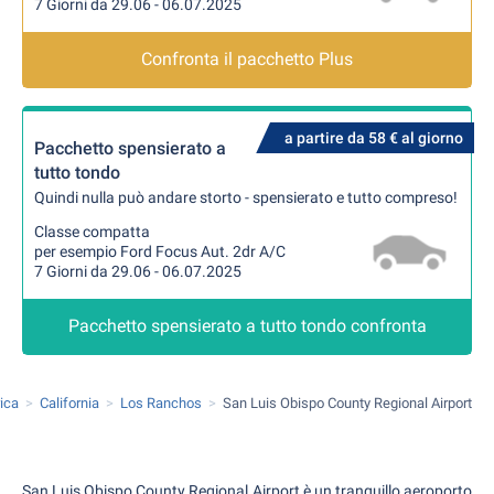
7 Giorni da 29.06 - 06.07.2025
Confronta il pacchetto Plus
a partire da 58 € al giorno
Pacchetto spensierato a
tutto tondo
Quindi nulla può andare storto - spensierato e tutto compreso!
Classe compatta
per esempio Ford Focus Aut. 2dr A/C
7 Giorni da 29.06 - 06.07.2025
Pacchetto spensierato a tutto tondo confronta
rica
California
Los Ranchos
San Luis Obispo County Regional Airport
San Luis Obispo County Regional Airport è un tranquillo aeroporto