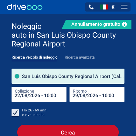
€
Navig
Annullamento gratuito
Noleggio
auto in San Luis Obispo County
Regional Airport
Ricerca veicolo di noleggio
Ricerca avanzata
Luog
San Luis Obispo County Regional Airport (California / Stati Uniti d'America)
Collezione
Ritorno
Luog
Coll
Ho
26 - 69
anni
e vivo in
Italia
Cerca