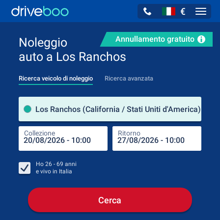
€
Navig
Annullamento gratuito
Noleggio
auto a Los Ranchos
Ricerca veicolo di noleggio
Ricerca avanzata
Luog
Los Ranchos (California / Stati Uniti d'America)
Collezione
Ritorno
Luog
Coll
Ho
26 - 69
anni
e vivo in
Italia
Cerca