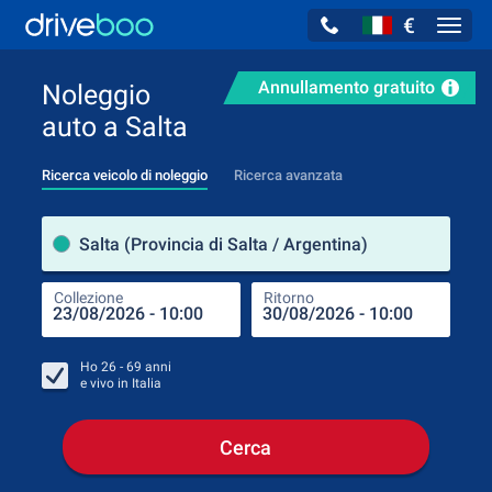
€
Navig
Annullamento gratuito
Noleggio
auto a Salta
Ricerca veicolo di noleggio
Ricerca avanzata
Luog
Salta (Provincia di Salta / Argentina)
Collezione
Ritorno
Luog
Coll
Ho
26 - 69
anni
e vivo in
Italia
Cerca