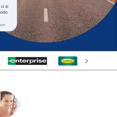
 ci si
modo
alem
o