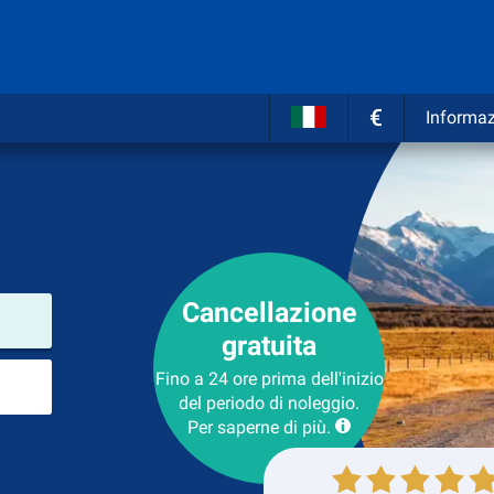
€
Informaz
Cancellazione
Luogo del noleggio
gratuita
Luogo di ritorno
Fino a 24 ore prima dell'inizio
del periodo di noleggio.
Per saperne di più.
Collezione
Ritorno