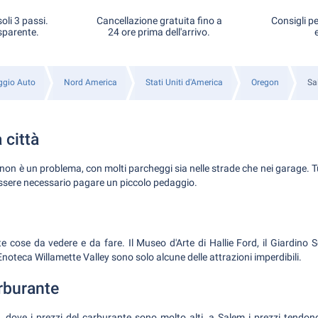
oli 3 passi.
Cancellazione gratuita fino a
Consigli pe
sparente.
24 ore prima dell'arrivo.
ggio Auto
Nord America
Stati Uniti d'America
Oregon
Sa
 città
non è un problema, con molti parcheggi sia nelle strade che nei garage. T
essere necessario pagare un piccolo pedaggio.
 cose da vedere e da fare. Il Museo d'Arte di Hallie Ford, il Giardino Sc
noteca Willamette Valley sono solo alcune delle attrazioni imperdibili.
rburante
ia, dove i prezzi del carburante sono molto alti, a Salem i prezzi tendo