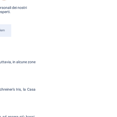
rsonali dei nostri
esperti.
lem
uttavia, in alcune zone
hreiner's Iris, la Casa
no ad essere più bassi.