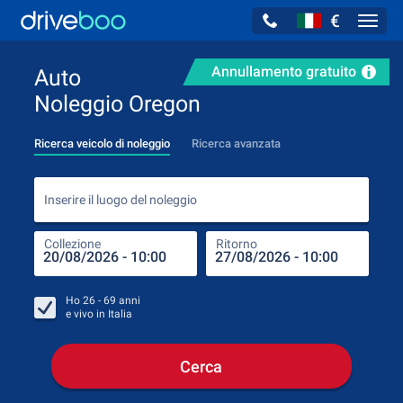
€
Navig
Annullamento gratuito
Auto
Noleggio Oregon
Ricerca veicolo di noleggio
Ricerca avanzata
Inse
Inserire il luogo del noleggio
Collezione
Ritorno
Luog
Coll
Ho
26 - 69
anni
e vivo in
Italia
Cerca