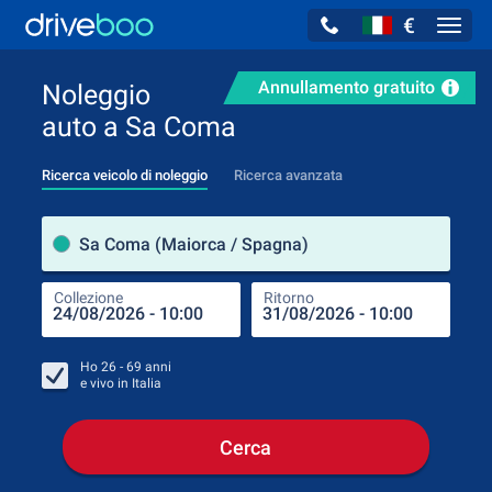
€
Navig
Annullamento gratuito
Noleggio
auto a Sa Coma
Ricerca veicolo di noleggio
Ricerca avanzata
Luog
Sa Coma (Maiorca / Spagna)
Collezione
Ritorno
Luog
Coll
Ho
26 - 69
anni
e vivo in
Italia
Cerca