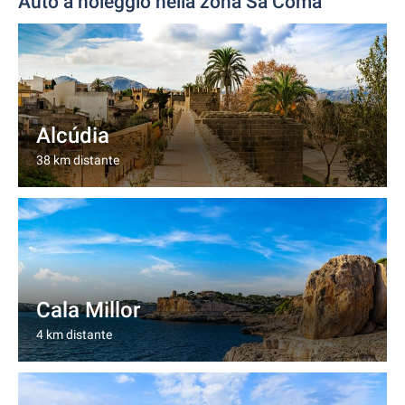
Auto a noleggio nella zona Sa Coma
Alcúdia
38 km distante
Cala Millor
4 km distante