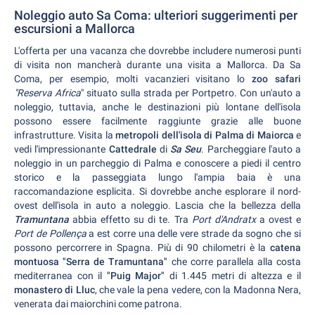
Noleggio auto Sa Coma: ulteriori suggerimenti per
escursioni a Mallorca
L'offerta per una vacanza che dovrebbe includere numerosi punti
di visita non mancherà durante una visita a Mallorca. Da Sa
Coma, per esempio, molti vacanzieri visitano lo
zoo safari
"Reserva Africa
" situato sulla strada per Portpetro. Con un'auto a
noleggio, tuttavia, anche le destinazioni più lontane dell'isola
possono essere facilmente raggiunte grazie alle buone
infrastrutture. Visita la
metropoli dell'isola di Palma di Maiorca
e
vedi l'impressionante
Cattedrale
di
Sa Seu
. Parcheggiare l'auto a
noleggio in un parcheggio di Palma e conoscere a piedi il centro
storico e la passeggiata lungo l'ampia baia è una
raccomandazione esplicita. Si dovrebbe anche esplorare il nord-
ovest dell'isola in auto a noleggio. Lascia che la bellezza della
Tramuntana
abbia effetto su di te. Tra
Port d'Andratx
a ovest e
Port de Pollença
a est corre una delle vere strade da sogno che si
possono percorrere in Spagna. Più di 90 chilometri è la
catena
montuosa "Serra de Tramuntana"
che corre parallela alla costa
mediterranea con il
"Puig Major"
di 1.445 metri di altezza e il
monastero di Lluc
, che vale la pena vedere, con la Madonna Nera,
venerata dai maiorchini come patrona.