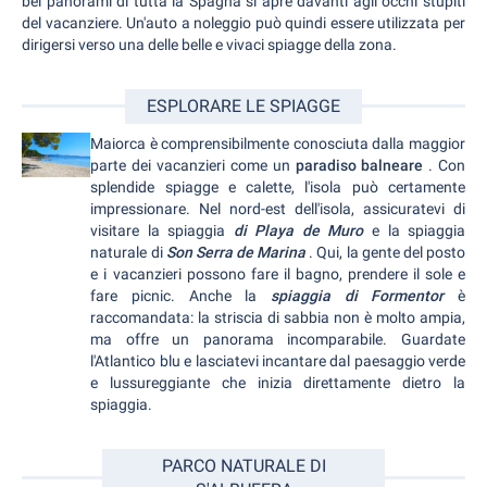
bei panorami di tutta la Spagna si apre davanti agli occhi stupiti
del vacanziere. Un'auto a noleggio può quindi essere utilizzata per
dirigersi verso una delle belle e vivaci spiagge della zona.
ESPLORARE LE SPIAGGE
Maiorca è comprensibilmente conosciuta dalla maggior
parte dei vacanzieri come un
paradiso balneare
. Con
splendide spiagge e calette, l'isola può certamente
impressionare. Nel nord-est dell'isola, assicuratevi di
visitare la spiaggia
di Playa de Muro
e la spiaggia
naturale di
Son Serra de Marina
. Qui, la gente del posto
e i vacanzieri possono fare il bagno, prendere il sole e
fare picnic. Anche la
spiaggia di Formentor
è
raccomandata: la striscia di sabbia non è molto ampia,
ma offre un panorama incomparabile. Guardate
l'Atlantico blu e lasciatevi incantare dal paesaggio verde
e lussureggiante che inizia direttamente dietro la
spiaggia.
PARCO NATURALE DI