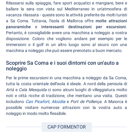
Rilassarsi sulla spiaggia, fare sport acquatici e mangiare, bere e
ballare la sera con vista sul Mediterraneo in un'atmosfera di
vacanza rilassata - queste sono le attività preferite da molti turisti
a Sa Coma. Tuttavia, l'isola di Mallorca offre
molte attrazioni
panoramiche
e
interessanti destinazioni per escursioni
.
Pertanto, è consigliabile avere una macchina a noleggio a vostra
disposizione. Coloro che vogliono andare per esempio per le
immersioni o il golf in un altro luogo sono al sicuro con una
macchina a noleggio che può essere prenotato a buon mercato.
Scoprire Sa Coma e i suoi dintorni con un'auto a
noleggio
Per le prime escursioni in una macchina a noleggio da Sa Coma,
tutta la costa orientale dell'isola è ideale. A nord della penisola di
Artá
e
Cala Mesquida
ci sono alcuni luoghi di villeggiatura molto
noti e città ricche di tradizione, che meritano una visita. Questi
includono
Can Picafort
,
Alcúdia
e
Port de Pollença
. A Maiorca è
possibile visitare numerose attrazioni con la vostra auto a
noleggio in modo molto flessibile.
CAP FORMENTOR