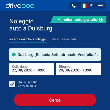
€
Navig
Annullamento gratuito
Noleggio
auto a Duisburg
Ricerca veicolo di noleggio
Ricerca avanzata
Luog
Duisburg (Renania Settentrionale-Vestfalia / Germania)
Collezione
Ritorno
Luog
Coll
Ho
26 - 69
anni
e vivo in
Italia
Cerca