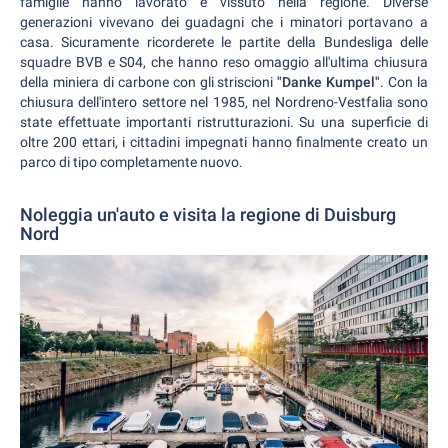
famiglie hanno lavorato e vissuto nella regione. Diverse
generazioni vivevano dei guadagni che i minatori portavano a
casa. Sicuramente ricorderete le partite della Bundesliga delle
squadre BVB e S04, che hanno reso omaggio all'ultima chiusura
della miniera di carbone con gli striscioni
"Danke Kumpel"
. Con la
chiusura dell'intero settore nel 1985, nel Nordreno-Vestfalia sono
state effettuate importanti ristrutturazioni. Su una superficie di
oltre 200 ettari, i cittadini impegnati hanno finalmente creato un
parco di tipo completamente nuovo.
Noleggia un'auto e visita la regione di Duisburg
Nord