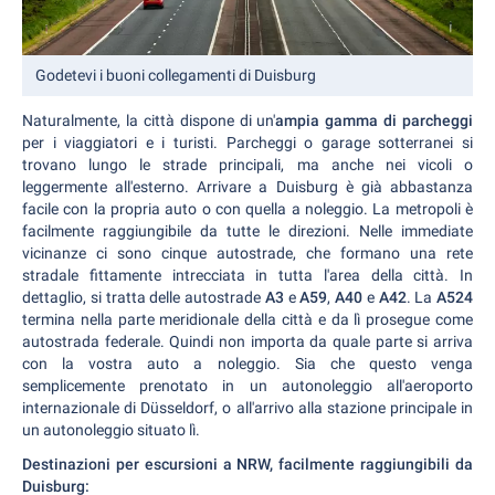
Godetevi i buoni collegamenti di Duisburg
Naturalmente, la città dispone di un'
ampia gamma di parcheggi
per i viaggiatori e i turisti. Parcheggi o garage sotterranei si
trovano lungo le strade principali, ma anche nei vicoli o
leggermente all'esterno. Arrivare a Duisburg è già abbastanza
facile con la propria auto o con quella a noleggio. La metropoli è
facilmente raggiungibile da tutte le direzioni. Nelle immediate
vicinanze ci sono cinque autostrade, che formano una rete
stradale fittamente intrecciata in tutta l'area della città. In
dettaglio, si tratta delle autostrade
A3
e
A59
,
A40
e
A42
. La
A524
termina nella parte meridionale della città e da lì prosegue come
autostrada federale. Quindi non importa da quale parte si arriva
con la vostra auto a noleggio. Sia che questo venga
semplicemente prenotato in un autonoleggio all'aeroporto
internazionale di Düsseldorf, o all'arrivo alla stazione principale in
un autonoleggio situato lì.
Destinazioni per escursioni a NRW, facilmente raggiungibili da
Duisburg: