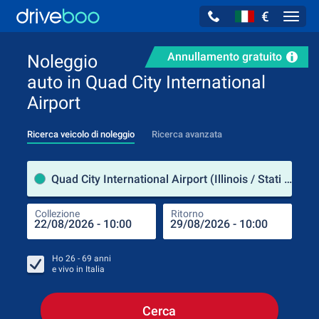
€
Navig
Annullamento gratuito
Noleggio
auto in Quad City International
Airport
Ricerca veicolo di noleggio
Ricerca avanzata
Luog
Quad City International Airport (Illinois / Stati Uniti d'America)
Collezione
Ritorno
Luog
Coll
Ho
26 - 69
anni
e vivo in
Italia
Cerca