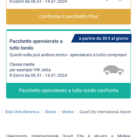
8 Giorni da 06.01 - 14.01.2024
Confronta il pacchetto Plus
a partire da 30 € al giorno
Pacchetto spensierato a
tutto tondo
Quindi nulla può andare storto - spensierato e tutto compreso!
Classe media
per esempio VW Jetta
8 Giorni da 06.01 - 14.01.2024
Pacchetto spensierato a tutto tondo confronta
Stati Uniti d'America
Illinois
Moline
Quad City International Airport
L'Aeroporto Internazionale Quad City è situato a Moline,