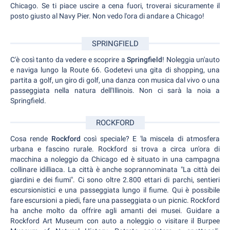
Chicago. Se ti piace uscire a cena fuori, troverai sicuramente il
posto giusto al Navy Pier. Non vedo l'ora di andare a Chicago!
SPRINGFIELD
C'è così tanto da vedere e scoprire a
Springfield
! Noleggia un'auto
e naviga lungo la Route 66. Godetevi una gita di shopping, una
partita a golf, un giro di golf, una danza con musica dal vivo o una
passeggiata nella natura dell'Illinois. Non ci sarà la noia a
Springfield.
ROCKFORD
Cosa rende
Rockford
così speciale? E 'la miscela di atmosfera
urbana e fascino rurale. Rockford si trova a circa un'ora di
macchina a noleggio da Chicago ed è situato in una campagna
collinare idilliaca. La città è anche soprannominata "La città dei
giardini e dei fiumi". Ci sono oltre 2.800 ettari di parchi, sentieri
escursionistici e una passeggiata lungo il fiume. Qui è possibile
fare escursioni a piedi, fare una passeggiata o un picnic. Rockford
ha anche molto da offrire agli amanti dei musei. Guidare a
Rockford Art Museum con auto a noleggio o visitare il Burpee