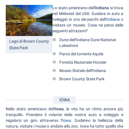
Lo stato americano dell'
Indiana
si trova
nel Midwest del USA. Guidare in auto a
noleggio in uno dei parchi dell'
Indiana
o
visitare un museo. Cosa ne pensi delle
seguenti attrazioni?
Dune dell'Indiana Dune National
Lago di Brown County
Lakeshore
State Park
Parco del torrente Aquila
Foresta Nazionale Hoosier
Museo Statale dell'Indiana
Brown County State Park
IOWA
Nello stato americano dell'
Iowa
, la vita ha un ritmo ancora più
tranquillo. Prendere il volante della vostra auto a noleggio e
regalarsi un giro attraverso l'
Iowa
. Godetevi la bellezza della
natura, visitate i musei o andate allo zoo. Iowa ha tutto quello che