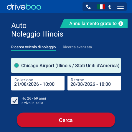
€
Navig
Annullamento gratuito
Auto
Noleggio Illinois
Ricerca veicolo di noleggio
Ricerca avanzata
Luog
Chicago Airport (Illinois / Stati Uniti d'America)
Collezione
Ritorno
Luog
Coll
Ho
26 - 69
anni
e vivo in
Italia
Cerca