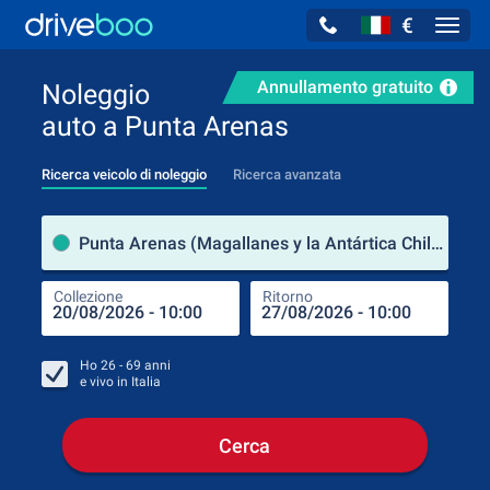
€
Navig
Annullamento gratuito
Noleggio
auto a Punta Arenas
Ricerca veicolo di noleggio
Ricerca avanzata
Luog
Punta Arenas (Magallanes y la Antártica Chilena Region / Cile)
Collezione
Ritorno
Luog
Coll
Ho
26 - 69
anni
e vivo in
Italia
Cerca