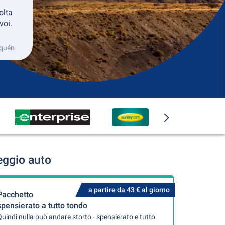
olta
voi.
uquén
eggio auto
a partire da 43 € al giorno
Pacchetto
spensierato a tutto tondo
uindi nulla può andare storto - spensierato e tutto