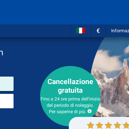
€
Informaz
n
Cancellazione
Luogo del noleggio
gratuita
Luogo di ritorno
Fino a 24 ore prima dell'inizio
del periodo di noleggio.
Per saperne di più.
Collezione
Ritorno