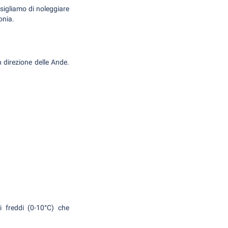
nsigliamo di noleggiare
onia.
in direzione delle Ande.
.
i freddi (0-10°C) che