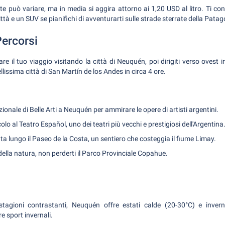
te può variare, ma in media si aggira attorno ai 1,20 USD al litro. Ti co
ttà e un SUV se pianifichi di avventurarti sulle strade sterrate della Patag
Percorsi
are il tuo viaggio visitando la città di Neuquén, poi dirigiti verso ovest 
lissima città di San Martín de los Andes in circa 4 ore.
ionale di Belle Arti a Neuquén per ammirare le opere di artisti argentini.
lo al Teatro Español, uno dei teatri più vecchi e prestigiosi dell'Argentina
a lungo il Paseo de la Costa, un sentiero che costeggia il fiume Limay.
ella natura, non perderti il Parco Provinciale Copahue.
agioni contrastanti, Neuquén offre estati calde (20-30°C) e invern
e sport invernali.