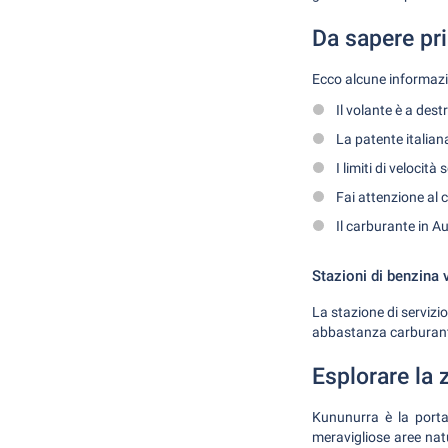
Da sapere pri
Ecco alcune informazion
Il volante è a destr
La patente italian
I limiti di velocit
Fai attenzione al c
Il carburante in Au
Stazioni di benzina 
La stazione di servizio
abbastanza carburante 
Esplorare la 
Kununurra è la porta
meravigliose aree natu