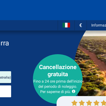
€
Informaz
rra
Cancellazione
gratuita
Luogo del noleggio
stralia)
Fino a 24 ore prima dell'inizio
del periodo di noleggio.
Luogo di ritorno
Per saperne di più.
Collezione
Ritorno