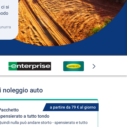
 ci si
modo
nunurra
i noleggio auto
a partire da 79 € al giorno
Pacchetto
spensierato a tutto tondo
uindi nulla può andare storto - spensierato e tutto