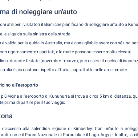
ma di noleggiare un'auto
i utili per i visitatori italiani che pianificano di noleggiare un'auto a Kun
a, e si guida sulla sinistra della strada.
a è valida per la guida in Australia, ma è consigliabile avere con sé una pa
à sono rigorosamente rispettati, e le multe possono essere molto elevate.
lima: durante l'estate (novembre - marzo), può esserci il rischio di inondaz
stralia è più costoso rispetto all'Italia, soprattutto nelle aree remote.
vicino all'aeroporto
 più vicina all'aeroporto di Kununurra si trova a circa 5 km di distanza, qu
prima di partire per il tuo viaggio.
zona
 d'accesso alla splendida regione di Kimberley. Con un'auto a noleggio
rali, come il Parco Nazionale di Purnululu e il Lago Argyle. Inoltre, la c