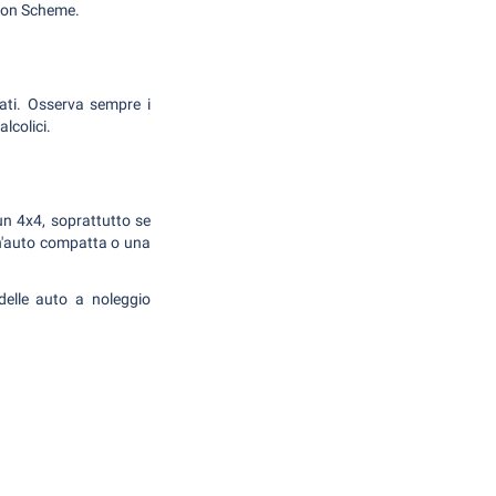
ation Scheme.
rati. Osserva sempre i
lcolici.
un 4x4, soprattutto se
 un'auto compatta o una
delle auto a noleggio