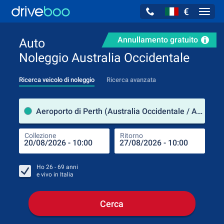
€
Navig
Annullamento gratuito
Auto
Noleggio Australia Occidentale
Ricerca veicolo di noleggio
Ricerca avanzata
Luog
Aeroporto di Perth (Australia Occidentale / Australia)
Collezione
Ritorno
Luog
Coll
Ho
26 - 69
anni
e vivo in
Italia
Cerca