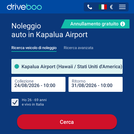
€
Navig
Annullamento gratuito
Noleggio
auto in Kapalua Airport
Ricerca veicolo di noleggio
Ricerca avanzata
Luog
Kapalua Airport (Hawaii / Stati Uniti d'America)
Collezione
Ritorno
Luog
Coll
Ho
26 - 69
anni
e vivo in
Italia
Cerca