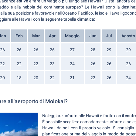
e vacanze
estive
e fare un viaggio più lungo alle Hawaii? O stai ancora ce
reddo e alla nebbia del continente europeo? Le Hawaii sono la destina
alla sua posizione favorevole nell'Oceano Pacifico, le isole Hawaii godon
ggiare alle Hawaii con la seguente tabella climatica:
Jan
Feb
Mar
Apr
Maggio
Jun
Jul
Agosto
26
26
26
26
27
28
29
29
22
22
22
23
24
26
26
26
20
18
20
22
21
22
26
24
are all'aeroporto di Molokai?
Noleggiare un'auto alle Hawaii è facile con il
confr
È possibile scegliere comodamente un'auto a nolegg
Hawaii da soli con il proprio veicolo. Si consigli
pianificazione prima del viaggio in modo da poter