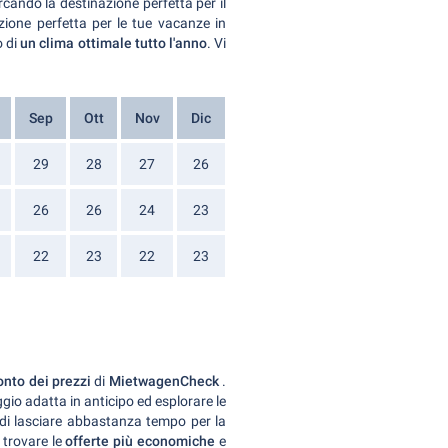
rcando la destinazione perfetta per il
zione perfetta per le tue vacanze in
o di
un clima ottimale tutto l'anno
. Vi
Sep
Ott
Nov
Dic
29
28
27
26
26
26
24
23
22
23
22
23
onto dei prezzi
di
MietwagenCheck
.
io adatta in anticipo ed esplorare le
a di lasciare abbastanza tempo per la
 trovare le
offerte più economiche
e