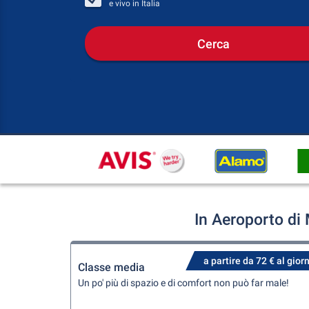
e vivo in
Italia
Cerca
In Aeroporto di
a partire da 72 € al gior
Classe media
Un po' più di spazio e di comfort non può far male!