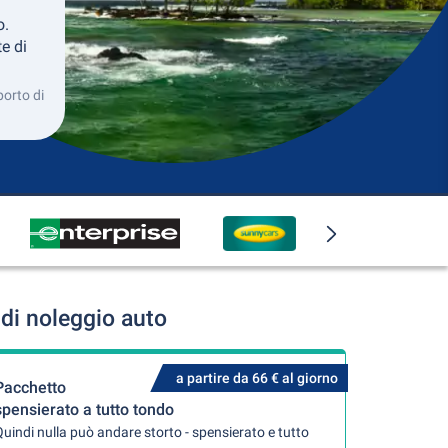
o.
e di
porto di
di noleggio auto
a partire da 66 € al giorno
Pacchetto
spensierato a tutto tondo
uindi nulla può andare storto - spensierato e tutto