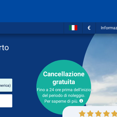
€
Informaz
rto
Cancellazione
gratuita
Luogo del noleggio
merica)
Fino a 24 ore prima dell'inizio
del periodo di noleggio.
Luogo di ritorno
Per saperne di più.
Collezione
Ritorno