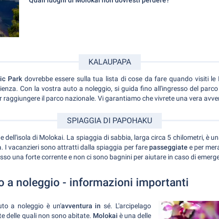
Quali luoghi di Molokai non dovresti perdere?
KALAUPAPA
ic Park
dovrebbe essere sulla tua lista di cose da fare quando visiti le 
ienza. Con la vostra auto a noleggio, si guida fino all'ingresso del parco 
r raggiungere il parco nazionale. Vi garantiamo che vivrete una vera avve
SPIAGGIA DI PAPOHAKU
e dell'isola di Molokai. La spiaggia di sabbia, larga circa 5 chilometri, è un
. I vacanzieri sono attratti dalla spiaggia per fare
passeggiate
e per mera
sso una forte corrente e non ci sono bagnini per aiutare in caso di emerg
o a noleggio - informazioni importanti
uto a noleggio è un'
avventura in
sé. L'arcipelago
e delle quali non sono abitate.
Molokai
è una delle