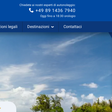
Chiedete ai nostri esperti di autonoleggio:
+49 89 1436 7940
Oggi fino a 18:30 orologio
ioni legali
Destinazioni
Contattaci