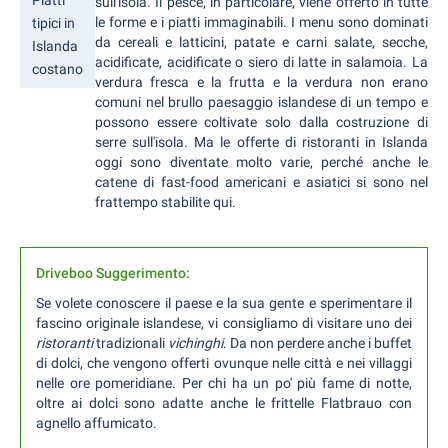
sull'isola. Il pesce, in particolare, viene offerto in tutte
le forme e i piatti immaginabili. I menu sono dominati
tipici in
da cereali e latticini, patate e carni salate, secche,
Islanda
acidificate, acidificate o siero di latte in salamoia. La
costano
verdura fresca e la frutta e la verdura non erano
comuni nel brullo paesaggio islandese di un tempo e
possono essere coltivate solo dalla costruzione di
serre sull'isola. Ma le offerte di ristoranti in Islanda
oggi sono diventate molto varie, perché anche le
catene di fast-food americani e asiatici si sono nel
frattempo stabilite qui.
Driveboo Suggerimento:
Se volete conoscere il paese e la sua gente e sperimentare il
fascino originale islandese, vi consigliamo di visitare uno dei
ristoranti
tradizionali
vichinghi
. Da non perdere anche i buffet
di dolci, che vengono offerti ovunque nelle città e nei villaggi
nelle ore pomeridiane. Per chi ha un po' più fame di notte,
oltre ai dolci sono adatte anche le frittelle Flatbrauo con
agnello affumicato.