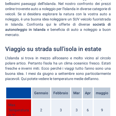
bellissimi paesaggi dell'Islanda. Nel nostro confronto dei prezzi
online troverete auto a noleggio per l'Islanda in diverse categorie di
veicoli. Se si desidera esplorare la natura con la vostra auto a
noleggio, è una buona idea noleggiare un SUV veicolo fuoristrada
in Islanda. Confronta qui le offerte di diverse
società di
autonoleggio in Islanda
e beneficia di auto a noleggio a buon
mercato.
Viaggio su strada sull'isola in estate
L'Islanda si trova in mezzo all'oceano e molto vicino al circolo
polare artico. Pertanto l'isola ha un clima oceanico fresco. Estati
fresche e inverni miti. Ecco perché i viaggi tutto l'anno sono una
buona idea. I mesi da giugno a settembre sono particolarmente
piacevoli. Qui potete vedere le temperature medie dell'anno.
Gennaio
Febbraio
Mar
Apr
maggio
G
Max.
Temperatura
2
3
3
6
9
in °C