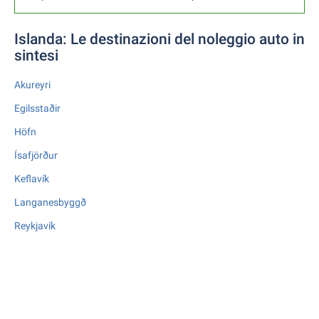
Islanda: Le destinazioni del noleggio auto in
sintesi
Akureyri
Egilsstaðir
Höfn
Ísafjörður
Keflavík
Langanesbyggð
Reykjavík