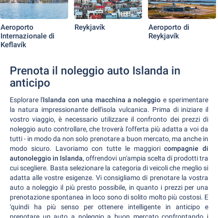
Aeroporto
Reykjavík
Aeroporto di
Internazionale di
Reykjavík
Keflavík
Prenota il noleggio auto Islanda in
anticipo
Esplorare l'
Islanda con una macchina a noleggio
e sperimentare
la natura impressionante dell'isola vulcanica. Prima di iniziare il
vostro viaggio, è necessario utilizzare il confronto dei prezzi di
noleggio auto controllare, che troverà l'offerta più adatta a voi da
tutti - in modo da non solo prenotare a buon mercato, ma anche in
modo sicuro. Lavoriamo con tutte le maggiori
compagnie di
autonoleggio in Islanda
, offrendovi un'ampia scelta di prodotti tra
cui scegliere. Basta selezionare la categoria di veicoli che meglio si
adatta alle vostre esigenze. Vi consigliamo di prenotare la vostra
auto a noleggio il più presto possibile, in quanto i prezzi per una
prenotazione spontanea in loco sono di solito molto più costosi. E
'quindi ha più senso per ottenere intelligente in anticipo e
prenotare un auto a noleggio a buon mercato confrontando i