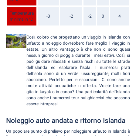
Temperatura
-3
-2
-2
0
4
minima in °C
Così, coloro che progettano un viaggio in Islanda con
un'auto a noleggio dovrebbero fare meglio il viaggio in
estate. Un altro vantaggio è che non ci sono quasi
nessun giorno di pioggia durante i mesi estivi. Così, si
può guidare rilassati e senza rischi su tutte le strade
dell'Islanda ed esplorare l'isola. I numerosi prati
dell'isola sono di un verde lussureggiante, molti fiori
sbocciano. Perfetto per le escursioni. Ci sono anche
molte attività acquatiche in offerta. Volete fare una
gita in kayak o in canoa? Una particolarità dell'Islanda
sono anche i numerosi tour sui ghiacciai che possono
essere intrapresi.
Noleggio auto andata e ritorno Islanda
Un popolare punto di prelievo per noleggiare un'auto in Islanda è