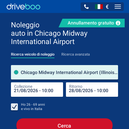
€
Navig
Annullamento gratuito
Noleggio
auto in Chicago Midway
International Airport
Ricerca veicolo di noleggio
Ricerca avanzata
Luog
Chicago Midway International Airport (Illinois / Stati Uniti d'America)
Collezione
Ritorno
Luog
Coll
Ho
26 - 69
anni
e vivo in
Italia
Cerca