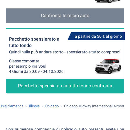
Confronta le micro auto
a partire da 50 € al giorno
Pacchetto spensierato a
tutto tondo
Quindi nulla può andare storto - spensierato e tutto compreso!
Classe compatta
per esempio Kia Soul
4 Giorni da 30.09 - 04.10.2026
Pacchetto spensierato a tutto tondo confronta
 Uniti d'America
Illinois
Chicago
Chicago Midway International Airport
Con numerose compagnie di noleggio auto presenti, avete una