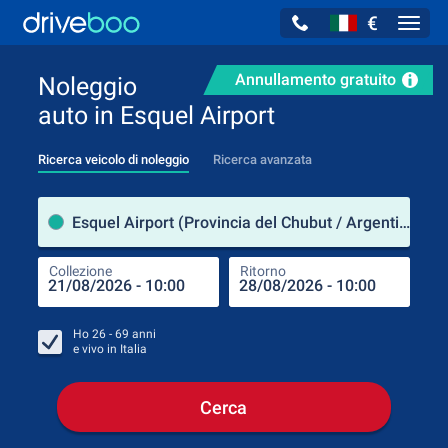
€
Navig
Annullamento gratuito
Noleggio
auto in Esquel Airport
Ricerca veicolo di noleggio
Ricerca avanzata
Luog
Esquel Airport (Provincia del Chubut / Argentina)
Collezione
Ritorno
Luog
Coll
Ho
26 - 69
anni
e vivo in
Italia
Cerca