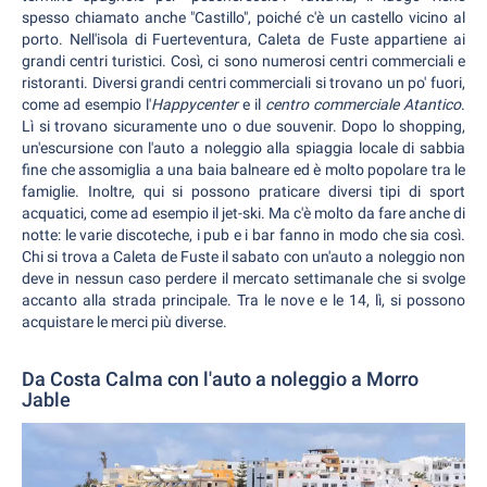
spesso chiamato anche "Castillo", poiché c'è un castello vicino al
porto. Nell'isola di Fuerteventura, Caleta de Fuste appartiene ai
grandi centri turistici. Così, ci sono numerosi centri commerciali e
ristoranti. Diversi grandi centri commerciali si trovano un po' fuori,
come ad esempio l'
Happycenter
e il
centro commerciale Atantico
.
Lì si trovano sicuramente uno o due souvenir. Dopo lo shopping,
un'escursione con l'auto a noleggio alla spiaggia locale di sabbia
fine che assomiglia a una baia balneare ed è molto popolare tra le
famiglie. Inoltre, qui si possono praticare diversi tipi di sport
acquatici, come ad esempio il jet-ski. Ma c'è molto da fare anche di
notte: le varie discoteche, i pub e i bar fanno in modo che sia così.
Chi si trova a Caleta de Fuste il sabato con un'auto a noleggio non
deve in nessun caso perdere il mercato settimanale che si svolge
accanto alla strada principale. Tra le nove e le 14, lì, si possono
acquistare le merci più diverse.
Da Costa Calma con l'auto a noleggio a Morro
Jable