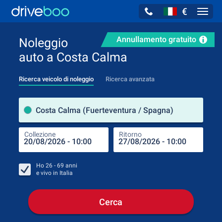
€
Navig
Annullamento gratuito
Noleggio
auto a Costa Calma
Ricerca veicolo di noleggio
Ricerca avanzata
Luog
Costa Calma (Fuerteventura / Spagna)
Collezione
Ritorno
Luog
Coll
Ho
26 - 69
anni
e vivo in
Italia
Cerca