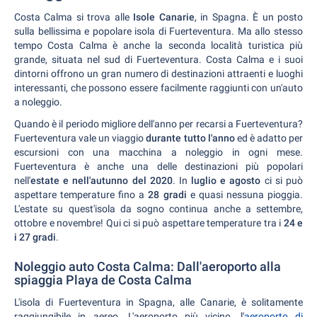
Costa Calma si trova alle
Isole Canarie
, in Spagna. È un posto
sulla bellissima e popolare isola di Fuerteventura. Ma allo stesso
tempo Costa Calma è anche la seconda località turistica più
grande, situata nel sud di Fuerteventura. Costa Calma e i suoi
dintorni offrono un gran numero di destinazioni attraenti e luoghi
interessanti, che possono essere facilmente raggiunti con un'auto
a noleggio.
Quando è il periodo migliore dell'anno per recarsi a Fuerteventura?
Fuerteventura vale un viaggio
durante tutto l'anno
ed è adatto per
escursioni con una macchina a noleggio in ogni mese.
Fuerteventura è anche una delle destinazioni più popolari
nell'
estate e nell'autunno del 2020
. In
luglio e agosto
ci si può
aspettare temperature fino a
28 gradi
e quasi nessuna pioggia.
L'estate su quest'isola da sogno continua anche a settembre,
ottobre e novembre! Qui ci si può aspettare temperature tra i
24 e
i 27 gradi
.
Noleggio auto Costa Calma: Dall'aeroporto alla
spiaggia Playa de Costa Calma
L'isola di Fuerteventura in Spagna, alle Canarie, è solitamente
raggiungibile in aereo. L'aeroporto più vicino, l'
aeroporto di