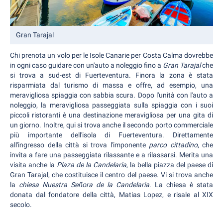
Gran Tarajal
Chi prenota un volo per le Isole Canarie per Costa Calma dovrebbe
in ogni caso guidare con un'auto a noleggio fino a
Gran Tarajal
che
si trova a sud-est di Fuerteventura. Finora la zona è stata
risparmiata dal turismo di massa e offre, ad esempio, una
meravigliosa spiaggia con sabbia scura. Dopo l'unità con l'auto a
noleggio, la meravigliosa passeggiata sulla spiaggia con i suoi
piccoli ristoranti è una destinazione meravigliosa per una gita di
un giorno. Inoltre, qui si trova anche il secondo porto commerciale
più importante dell'isola di Fuerteventura. Direttamente
all'ingresso della città si trova l'imponente
parco cittadino
, che
invita a fare una passeggiata rilassante e a rilassarsi. Merita una
visita anche la
Plaza de la Candelaria
, la bella piazza del paese di
Gran Tarajal, che costituisce il centro del paese. Vi si trova anche
la
chiesa Nuestra Señora de la Candelaria
. La chiesa è stata
donata dal fondatore della città, Matias Lopez, e risale al XIX
secolo.