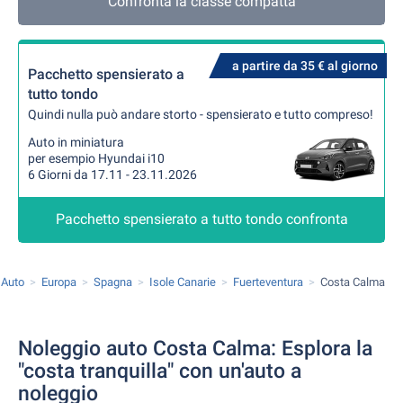
Confronta la classe compatta
a partire da 35 € al giorno
Pacchetto spensierato a
tutto tondo
Quindi nulla può andare storto - spensierato e tutto compreso!
Auto in miniatura
per esempio Hyundai i10
6 Giorni da 17.11 - 23.11.2026
Pacchetto spensierato a tutto tondo confronta
 Auto
Europa
Spagna
Isole Canarie
Fuerteventura
Costa Calma
Noleggio auto Costa Calma: Esplora la
"costa tranquilla" con un'auto a
noleggio