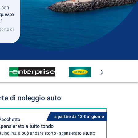
 con
 questo
.”
porto di
te di noleggio auto
a partire da 13 € al giorno
Pacchetto
spensierato a tutto tondo
uindi nulla può andare storto - spensierato e tutto