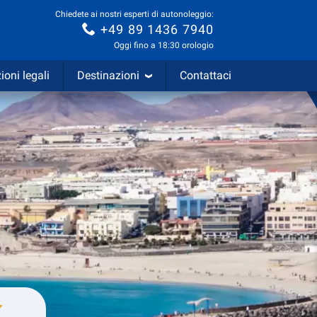
Chiedete ai nostri esperti di autonoleggio:
+49 89 1436 7940
Oggi fino a 18:30 orologio
ioni legali
Destinazioni
Contattaci