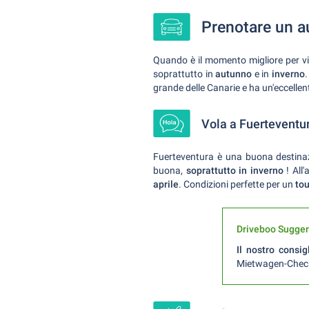
Prenotare un a
Quando è il momento migliore per vi
soprattutto in
autunno
e in
inverno
.
grande delle Canarie e ha un'eccellent
Vola a Fuerteventura
Fuerteventura è una buona destinazi
buona,
soprattutto in inverno
! All
aprile
. Condizioni perfette per un
tou
Driveboo Sugge
Il nostro consig
Mietwagen-Check.