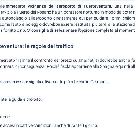
lle
immediate vicinanze dell'aeroporto di Fuerteventura
, una nella
servizio a Puerto del Rosario ha un contatore notturno in modo da poter ri
i autonoleggio all'aeroporto direttamente qui per guidare i primi chilome
ome l'auto a noleggio dovrebbe essere restituita più tardi alla stazione di
rifornito o no. Si
consiglia di selezionare l'opzione completa al momen
eventura: le regole del traffico
ercato tramite il confronto dei prezzi su Internet, si dovrebbe anche fami
formarsi di conseguenza. Poiché l'isola appartiene alla Spagna e quindi all
i possono essere significativamente più alte che in Germania.
ante la guida è proibito.
.
torie.
 accesi in cattive condizioni, anche durante il giorno.