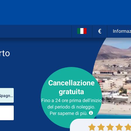
€
Informaz
rto
Cancellazione
gratuita
Luogo del noleggio
Aeroporto di Fuerteventura (Fuerteventura / Spagna)
Fino a 24 ore prima dell'inizio
del periodo di noleggio.
Luogo di ritorno
Per saperne di più.
Collezione
Ritorno