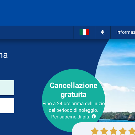
€
Informaz
na
Cancellazione
Luogo del noleggio
gratuita
Luogo di ritorno
Fino a 24 ore prima dell'inizio
del periodo di noleggio.
Per saperne di più.
Collezione
Ritorno