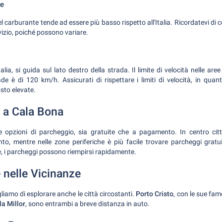
te
l carburante tende ad essere più basso rispetto all'Italia. Ricordatevi di co
rvizio, poiché possono variare.
lia, si guida sul lato destro della strada. Il limite di velocità nelle ar
de è di 120 km/h. Assicurati di rispettare i limiti di velocità, in qua
sto elevate.
 a Cala Bona
 opzioni di parcheggio, sia gratuite che a pagamento. In centro città
, mentre nelle zone periferiche è più facile trovare parcheggi gratui
e, i parcheggi possono riempirsi rapidamente.
 nelle Vicinanze
gliamo di esplorare anche le città circostanti.
Porto Cristo
, con le sue fam
la Millor
, sono entrambi a breve distanza in auto.