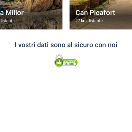
a Millor
Can Picafort
distante
27 km distante
I vostri dati sono al sicuro con noi