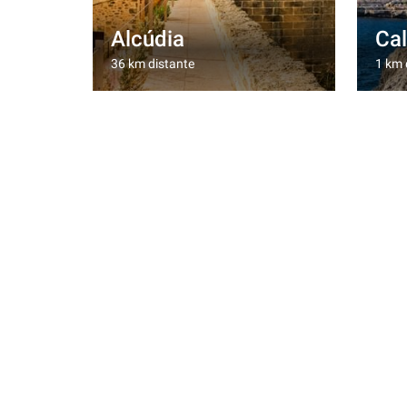
Alcúdia
Cal
36 km distante
1 km 