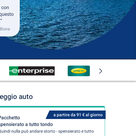
 con
 questo
.”
a Bona
leggio auto
a partire da 91 € al giorno
Pacchetto
spensierato a tutto tondo
uindi nulla può andare storto - spensierato e tutto