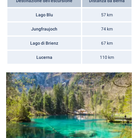
Destinazione dell'escursione
Distanza da Berna
Lago Blu
57 km
Jungfraujoch
74 km
Lago di Brienz
67 km
Lucerna
110 km