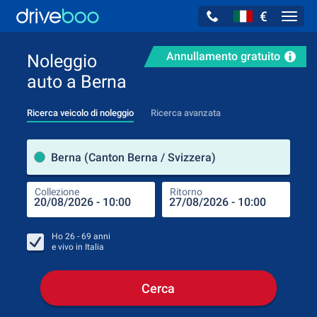
€
Navig
Annullamento gratuito
Noleggio
auto a Berna
Ricerca veicolo di noleggio
Ricerca avanzata
Luog
Berna (Canton Berna / Svizzera)
Collezione
Ritorno
Luog
Coll
Ho
26 - 69
anni
e vivo in
Italia
Cerca