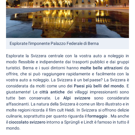
Esplorate l'imponente Palazzo Federale di Berna
Esplorate la Svizzera centrale con la vostra auto a noleggio in
modo flessibile e indipendente dai trasporti pubblici e dai gruppi
turistici. Berna e i suoi dintorni hanno
molte belle attrazioni
da
offrire, che si può raggiungere rapidamente e facilmente con la
vostra auto a noleggio. La Svizzera è un bel paese? La Svizzera è
considerata da molti come uno dei
Paesi più belli del mondo
. E
giustamente! Le
città antiche
dei villaggi impressionanti sono
tutte ben conservate. Le
Alpi svizzere
sono considerate
affascinanti. La natura della Svizzera è come un libro illustrato e in
molte regioni ricorda il film cult Heidi. In Svizzera si offrono delizie
culinarie, soprattutto per quanto riguarda il
formaggio
. Ma anche
il
cioccolato svizzero
intorno a Sprüngli e Lindt è famoso in tutto il
mondo.