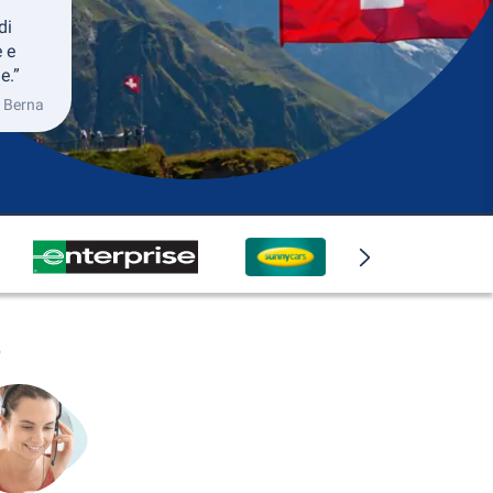
di
 e
e.”
n Berna
o