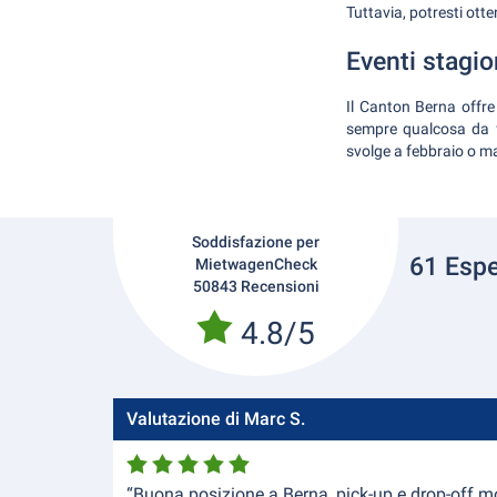
Tuttavia, potresti otte
Eventi stagio
Il Canton Berna offre u
sempre qualcosa da fa
svolge a febbraio o m
Soddisfazione per
61 Espe
MietwagenCheck
50843 Recensioni
4.8/5
Valutazione di Marc S.
“Buona posizione a Berna, pick-up e drop-off mol