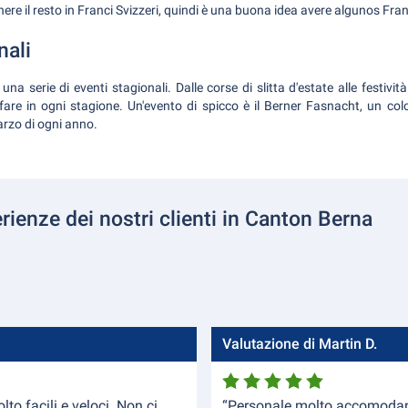
nere il resto in Franci Svizzeri, quindi è una buona idea avere algunos Fran
nali
na serie di eventi stagionali. Dalle corse di slitta d'estate alle festività 
re in ogni stagione. Un'evento di spicco è il Berner Fasnacht, un col
arzo di ogni anno.
rienze dei nostri clienti in Canton Berna
Valutazione di Martin D.
to facili e veloci. Non ci
“Personale molto accomodante