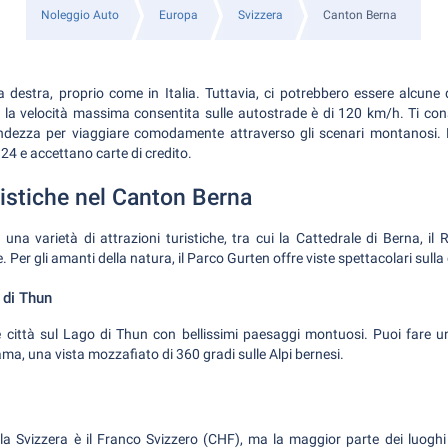
Noleggio Auto
Europa
Svizzera
Canton Berna
a destra, proprio come in Italia. Tuttavia, ci potrebbero essere alcune 
, la velocità massima consentita sulle autostrade è di 120 km/h. Ti con
ndezza per viaggiare comodamente attraverso gli scenari montanosi. Le
24 e accettano carte di credito.
ristiche nel Canton Berna
una varietà di attrazioni turistiche, tra cui la Cattedrale di Berna, il
. Per gli amanti della natura, il Parco Gurten offre viste spettacolari sulla 
 di Thun
 città sul Lago di Thun con bellissimi paesaggi montuosi. Puoi fare u
ama, una vista mozzafiato di 360 gradi sulle Alpi bernesi.
ella Svizzera è il Franco Svizzero (CHF), ma la maggior parte dei luoghi