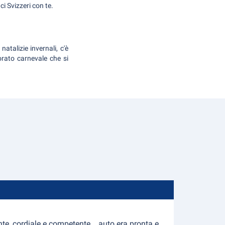
ci Svizzeri con te.
natalizie invernali, c'è
orato carnevale che si
, cordiale e competente....auto era pronta e