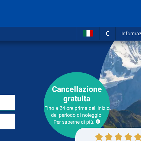
€
Informaz
Cancellazione
gratuita
Inserire il luogo del noleggio
Fino a 24 ore prima dell'inizio
del periodo di noleggio.
Luogo di ritorno
Per saperne di più.
Collezione
Ritorno