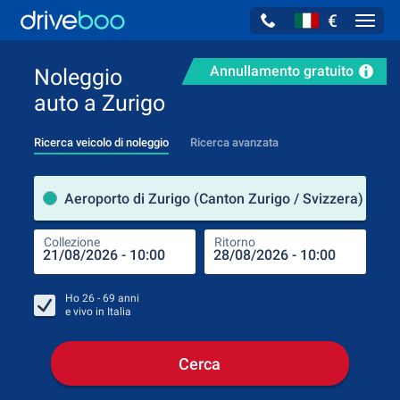
€
Navig
Annullamento gratuito
Noleggio
auto a Zurigo
Ricerca veicolo di noleggio
Ricerca avanzata
Luog
Aeroporto di Zurigo (Canton Zurigo / Svizzera)
Collezione
Ritorno
Luog
Coll
Ho
26 - 69
anni
e vivo in
Italia
Cerca