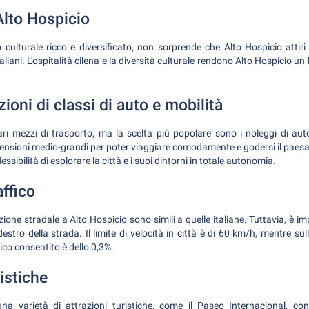
 Alto Hospicio
culturale ricco e diversificato, non sorprende che Alto Hospicio attiri 
aliani. L'ospitalità cilena e la diversità culturale rendono Alto Hospicio u
ni di classi di auto e mobilità
vari mezzi di trasporto, ma la scelta più popolare sono i noleggi di a
imensioni medio-grandi per poter viaggiare comodamente e godersi il paesa
 flessibilità di esplorare la città e i suoi dintorni in totale autonomia.
affico
azione stradale a Alto Hospicio sono simili a quelle italiane. Tuttavia, è i
 destro della strada. Il limite di velocità in città è di 60 km/h, mentre su
ico consentito è dello 0,3%.
ristiche
una varietà di attrazioni turistiche, come il Paseo Internacional, co