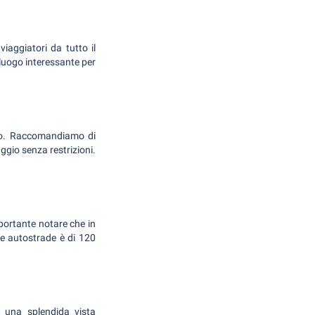
viaggiatori da tutto il
n luogo interessante per
uto. Raccomandiamo di
ggio senza restrizioni.
mportante notare che in
lle autostrade è di 120
n una splendida vista