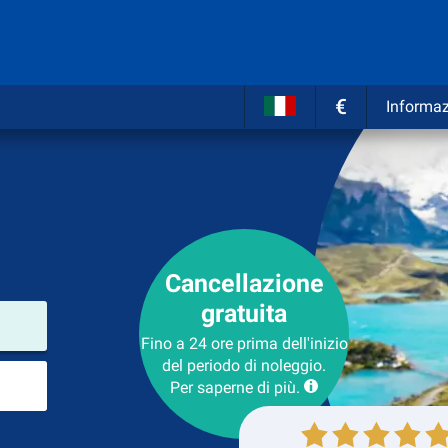
€
Informaz
Cancellazione
gratuita
Luogo del noleggio
Fino a 24 ore prima dell'inizio
del periodo di noleggio.
Luogo di ritorno
Per saperne di più.
Collezione
Ritorno