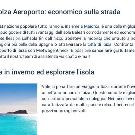
biza Aeroporto: economico sulla strada
estinazione popolare tutto l'anno e, insieme a
Maiorca
, è una delle migli
i può godere di tutti i vantaggi dell'isola Baleari comodamente ed econom
ete flessibili sull'isola fin dall'inizio. Godetevi la mobilità che un'auto a
egioni più belle della Spagna o attraversare la
città di Ibiza
. Confronta 
porto di Ibiza
con MietwagenCheck. È possibile
cancellare gratuitame
a il nostro team di assistenza via chat o e-mail!
a in inverno ed esplorare l'isola
Vale la pena fare un viaggio a Ibiza durante l'in
aspettano ancora a Ibiza. Queste sono le miglior
con un'auto personale a noleggio. Nei mesi invern
caratterizzata da molta pace e relax. I bei resort 
prezzi sono ragionevoli.