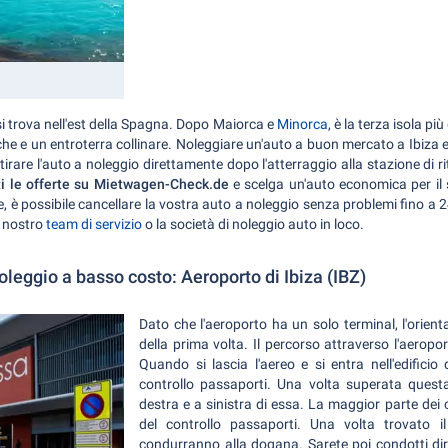
 si trova nell'est della Spagna. Dopo Maiorca e
Minorca
, è la terza isola pi
iache e un entroterra collinare. Noleggiare un'auto a buon mercato a Ibiza e
itirare l'auto a noleggio direttamente dopo l'atterraggio alla stazione di 
i le offerte su Mietwagen-Check.de
e scelga un'auto economica per il 
è possibile cancellare la vostra auto a noleggio senza problemi fino a 24
l nostro
team di servizio
o la società di noleggio auto in loco.
oleggio a basso costo: Aeroporto di Ibiza (IBZ)
Dato che l'aeroporto ha un solo terminal, l'orient
della prima volta. Il percorso attraverso l'aerop
Quando si lascia l'aereo e si entra nell'edificio 
controllo passaporti. Una volta superata questa, 
destra e a sinistra di essa. La maggior parte dei c
del controllo passaporti. Una volta trovato il
condurranno alla dogana. Sarete poi condotti dire