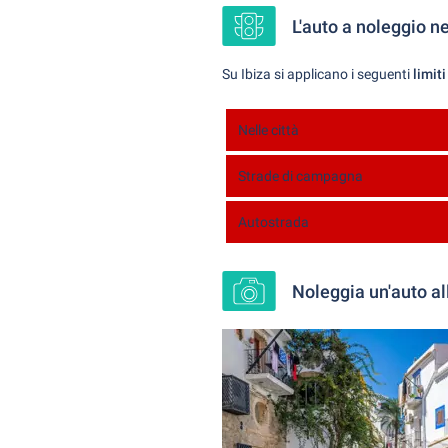
L'auto a noleggio ne
Su Ibiza si applicano i seguenti
limiti
Nelle città
Strade di campagna
Autostrada
Noleggia un'auto all