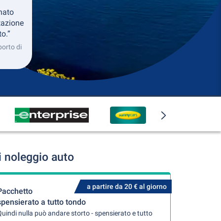
nato
tazione
to.”
porto di
i noleggio auto
a partire da 20 € al giorno
Pacchetto
spensierato a tutto tondo
uindi nulla può andare storto - spensierato e tutto