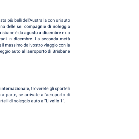
sta più belli dell'Australia con un'auto
una delle
sei compagnie di noleggio
Brisbane è da
agosto a dicembre
e da
radi
in
dicembre
. La
seconda metà
ere il massimo dal vostro viaggio con la
eggio auto
all'aeroporto di Brisbane
 internazionale
, troverete gli sportelli
ltra parte, se arrivate all'aeroporto di
ortelli di noleggio auto al
"Livello 1
".