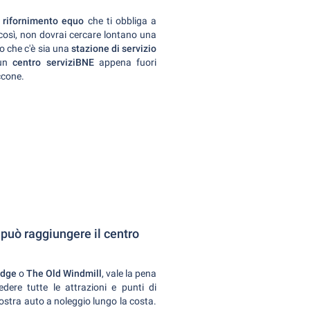
 rifornimento equo
che ti obbliga a
 così, non dovrai cercare lontano una
to che c'è sia una
stazione di servizio
 un
centro serviziBNE
appena fuori
ccone.
può raggiungere il centro
idge
o
The Old Windmill
, vale la pena
dere tutte le attrazioni e punti di
 vostra auto a noleggio lungo la costa.