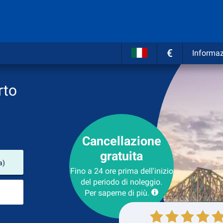
€
Informaz
rto
Cancellazione
gratuita
Luogo del noleggio
a)
Fino a 24 ore prima dell'inizio
del periodo di noleggio.
Luogo di ritorno
Per saperne di più.
Collezione
Ritorno