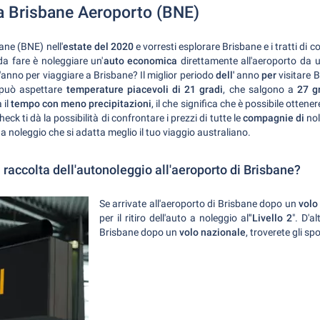
a Brisbane Aeroporto (BNE)
ane (BNE) nell'
estate del 2020
e vorresti esplorare Brisbane e i tratti di co
da fare è noleggiare un'
auto economica
direttamente all'aeroporto da 
l'anno per viaggiare a Brisbane? Il miglior periodo
dell'
anno
per
visitare 
 può aspettare
temperature piacevoli di
21 gradi
, che salgono a
27 g
 il
tempo con meno precipitazioni
, il che significa che è possibile otten
k ti dà la possibilità di confrontare i prezzi di tutte le
compagnie di
nol
 a noleggio che si adatta meglio il tuo viaggio australiano.
 raccolta dell'autonoleggio all'aeroporto di Brisbane?
Se arrivate all'aeroporto di Brisbane dopo un
volo
per il ritiro dell'auto a noleggio al
"Livello 2
". D'a
Brisbane dopo un
volo nazionale
, troverete gli sp