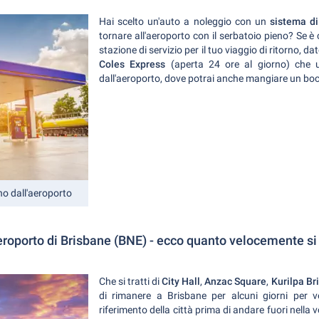
Hai scelto un'auto a noleggio con un
sistema di
tornare all'aeroporto con il serbatoio pieno? Se è
stazione di servizio per il tuo viaggio di ritorno, da
Coles Express
(aperta 24 ore al giorno) che
dall'aeroporto, dove potrai anche mangiare un bo
no dall'aeroporto
eroporto di Brisbane (BNE) - ecco quanto velocemente si 
Che si tratti di
City Hall
,
Anzac Square
,
Kurilpa Br
di rimanere a Brisbane per alcuni giorni per ve
riferimento della città prima di andare fuori nella