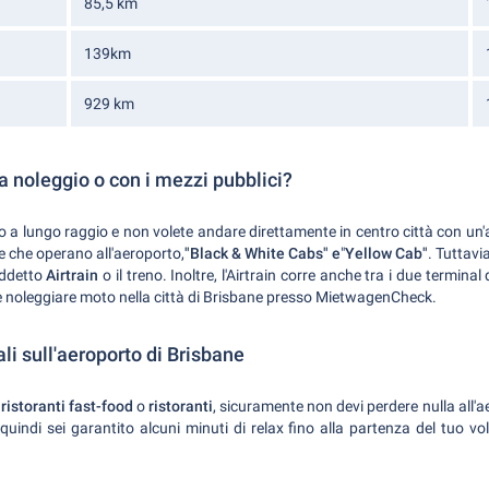
85,5 km
139km
929 km
 a noleggio o con i mezzi pubblici?
olo a lungo raggio e non volete andare direttamente in centro città con u
 che operano all'aeroporto,
"Black & White Cabs" e
"
Yellow Cab"
. Tuttav
siddetto
Airtrain
o il treno. Inoltre, l'Airtrain corre anche tra i due terminal
bile noleggiare moto nella città di Brisbane presso MietwagenCheck.
li sull'aeroporto di Brisbane
,
ristoranti fast-food
o
ristoranti
, sicuramente non devi perdere nulla all'a
 quindi sei garantito alcuni minuti di relax fino alla partenza del tuo v