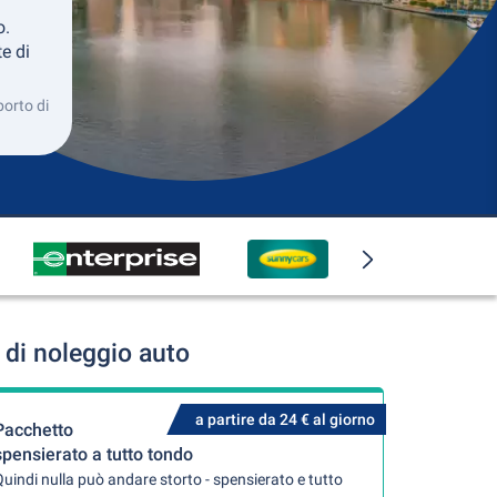
o.
e di
porto di
 di noleggio auto
a partire da 24 € al giorno
Pacchetto
spensierato a tutto tondo
uindi nulla può andare storto - spensierato e tutto