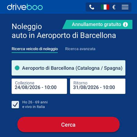
€
Navig
Annullamento gratuito
Noleggio
auto in Aeroporto di Barcellona
Ricerca veicolo di noleggio
Ricerca avanzata
Luog
Aeroporto di Barcellona (Catalogna / Spagna)
Collezione
Ritorno
Luog
Coll
Ho
26 - 69
anni
e vivo in
Italia
Cerca