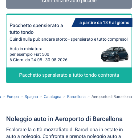
Confronta le auto piccole
a partire da 13 € al giorno
Pacchetto spensierato a
tutto tondo
Quindi nulla può andare storto - spensierato e tutto compreso!
Auto in miniatura
per esempio Fiat 500
6 Giorni da 24.08 - 30.08.2026
Pacchetto spensierato a tutto tondo confronta
o
Europa
Spagna
Catalogna
Barcellona
Aeroporto di Barcellona
Noleggio auto in Aeroporto di Barcellona
Esplorare la città mozzafiato di Barcellona in estate in
auto a noleggio. Confronta e prenota noleggio auto a